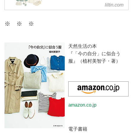
リルティンは、個人の方が日頃の
liltin.com
ファッションに関するお悩みを相
談できる、パーソナルなコーディ
※ ※ ※
ネートサービスです。今のあなた
に似合うスタイルを現役スタイリ
ストがご提案。ファッションを楽
しむお手伝いをいたします。
天然生活の本
『「今の自分」に似合う
服』（植村美智子・著）
amazon.co.jp
電子書籍