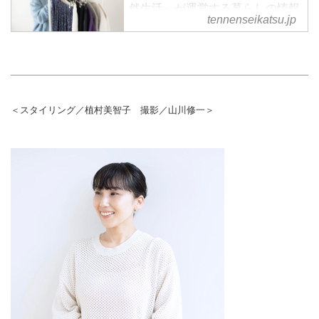
然生活』が運営する暮らしの情報
tennenseikatsu.jp
サイト。食やファッション、暮ら
しの知恵はもちろん、Webオリジ
ナルの情報を毎日配信
＜スタイリング／植村美智子 撮影／山川修一＞