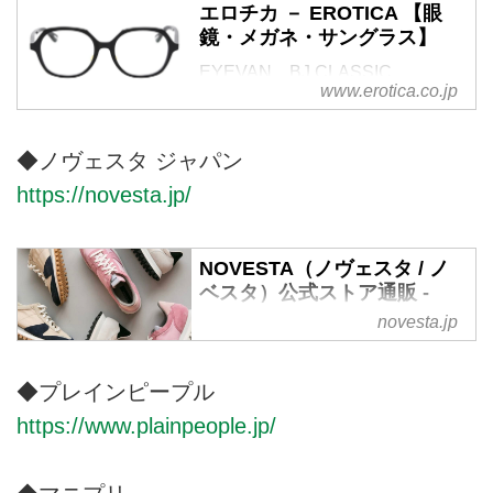
エロチカ － EROTICA 【眼
鏡・メガネ・サングラス】
EYEVAN、BJ CLASSIC
www.erotica.co.jp
COLLECTION、MOSCOT、
OLIVER PEOPLES、ayameなど
国内外のメガネ・サングラスを取
◆ノヴェスタ ジャパン
り扱うアイウェアのセレクトショ
https://novesta.jp/
ップ。
NOVESTA（ノヴェスタ / ノ
ベスタ）公式ストア通販 -
NOVESTA JAPAN OFFICIAL
novesta.jp
STORE
1939年創業のスロバキアのファ
◆プレインピープル
クトリーから生まれたフットウェ
https://www.plainpeople.jp/
ア・スニーカーブランド
「NOVESTA（ノヴェスタ / ノベ
スタ）」の公式オンラインスト