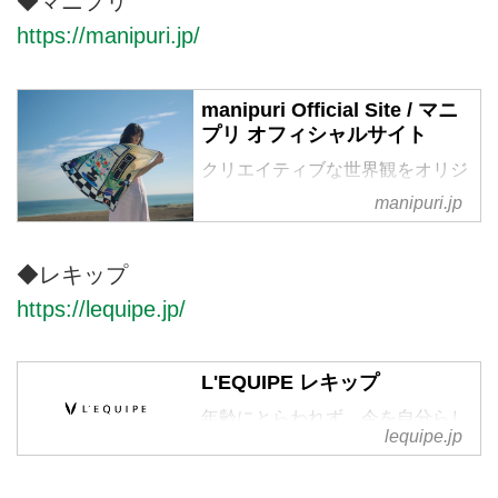
◆マニプリ
ア。メイド・イン・スロバキアの
https://manipuri.jp/
スニーカー。
manipuri Official Site / マニ
プリ オフィシャルサイト
クリエイティブな世界観をオリジ
ナルのプリントで表現し、世界へ
manipuri.jp
発信するブランド manipuri / マニ
プリオフィシャルサイトです。
◆レキップ
https://lequipe.jp/
L'EQUIPE レキップ
年齢にとらわれず、今を自分らし
lequipe.jp
く生きる女性達のクローゼットを
意識したブランド「レキップ」の
ウェブサイト。