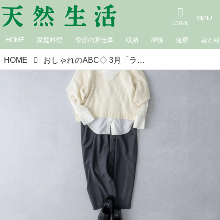
HOME
家庭料理
季節の家仕事
収納
掃除
健康
花と
HOME
おしゃれのABC◇ 3月「ラフなパンツの着こなし方」その（1）ギャザーたっぷりワイドパンツ 現役スタイリストが、おしゃれの悩みを解決｜植村美智子