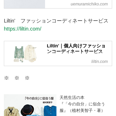
ページです。
uemuramichiko.com
Liltin' ファッションコーディネートサービス
https://liltin.com/
Liltin'｜個人向けファッショ
ンコーディネートサービス
リルティンは、個人の方が日頃の
liltin.com
ファッションに関するお悩みを相
談できる、パーソナルなコーディ
※ ※ ※
ネートサービスです。今のあなた
に似合うスタイルを現役スタイリ
ストがご提案。ファッションを楽
しむお手伝いをいたします。
天然生活の本
『「今の自分」に似合う
服』（植村美智子・著）