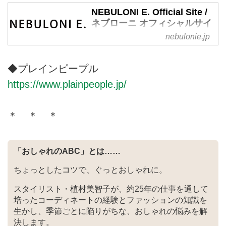
NEBULONI E. Official Site /
ネブローニ オフィシャルサイ
ト
nebulonie.jp
NEBULONI Eネブローニのオフィ
シャルオンラインサイト。
◆プレインピープル
NEBULONI Eネブローニは1950
https://www.plainpeople.jp/
年前半にEugenio Nebulonieによ
って設立された優れたクラフトマ
ンシップとイタリアンスタイルに
＊ ＊ ＊
定評のある老舗ブランド。創立者
たちから受け継がれた伝統的な靴
作りの製法をそのままに、今もな
「おしゃれのABC」とは……
お熟練された職人がハンドメイド
で一点一点丁寧に作り続けていま
ちょっとしたコツで、ぐっとおしゃれに。
す。
スタイリスト・植村美智子が、約25年の仕事を通して
培ったコーディネートの経験とファッションの知識を
生かし、季節ごとに陥りがちな、おしゃれの悩みを解
決します。