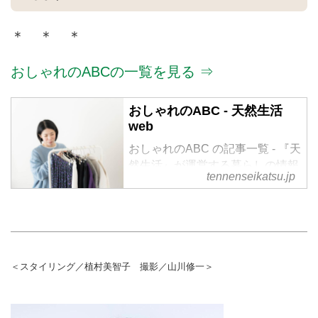
＊ ＊ ＊
おしゃれのABCの一覧を見る ⇒
おしゃれのABC - 天然生活
web
おしゃれのABC の記事一覧 - 『天
然生活』が運営する暮らしの情報
tennenseikatsu.jp
サイト。食やファッション、暮ら
しの知恵はもちろん、Webオリジ
ナルの情報を毎日配信
＜スタイリング／植村美智子 撮影／山川修一＞