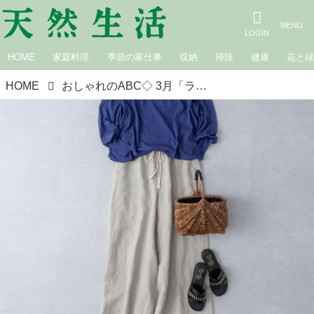
HOME
家庭料理
季節の家仕事
収納
掃除
健康
花と
HOME
おしゃれのABC◇ 3月「ラフなパンツの着こなし方」その（3）キュロット系ワイドパンツ 現役スタイリストが、おしゃれの悩みを解決｜植村美智子