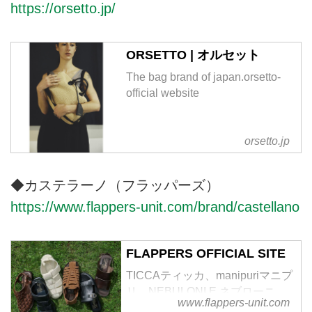
https://orsetto.jp/
ORSETTO | オルセット
The bag brand of japan.orsetto-
official website
orsetto.jp
◆カステラーノ（フラッパーズ）
https://www.flappers-unit.com/brand/castellano
FLAPPERS OFFICIAL SITE
TICCAティッカ、manipuriマニプ
リ、NEBULONI E.ネブローニ、
www.flappers-unit.com
SPELTAスペルタ、PLOWプラウ