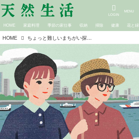
HOME
家庭料理
季節の家仕事
収納
掃除
健康
花と
HOME
ちょっと難しいまちがい探し｜ポロシャツ