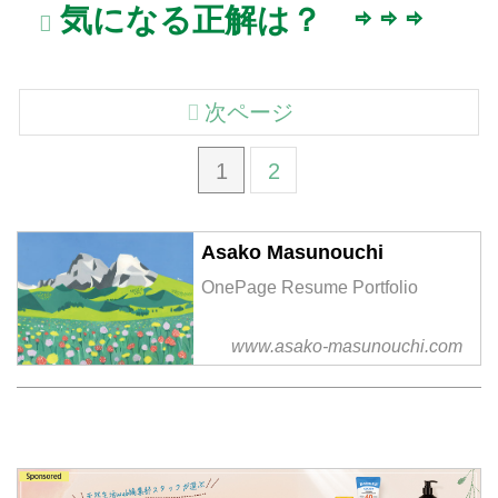
気になる正解は？ ⇨ ⇨ ⇨
次ページ
1
2
Asako Masunouchi
OnePage Resume Portfolio
www.asako-masunouchi.com