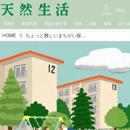
HOME
家庭料理
季節の家仕事
収納
掃除
健康
花と
HOME
ちょっと難しいまちがい探し｜団地