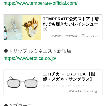
https://www.temperate-official.com/
TEMPERATE公式ストア｜晴
れでも履きたいレインシュー
ズ
www.temperate-official.com
テンパレイト公式オンラインスト
ア。『シックでシンプルなデザイ
ンをオールシーズン、オールオケ
◆トリップ ルミネエスト新宿店
ージョンで、ほどよく上品に穏和
https://www.erotica.co.jp/
な気分を求める女性のために』。
2017年にスタートしたレディー
ス向けレインシューズブランドで
エロチカ － EROTICA 【眼
す。
鏡・メガネ・サングラス】
EYEVAN、BJ CLASSIC
www.erotica.co.jp
COLLECTION、MOSCOT、
OLIVER PEOPLES、ayameなど
国内外のメガネ・サングラスを取
◆ネブローニ