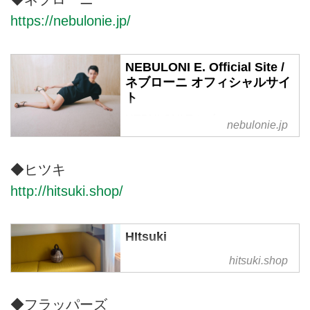
り扱うアイウェアのセレクトショ
https://nebulonie.jp/
ップ。
NEBULONI E. Official Site /
ネブローニ オフィシャルサイ
ト
NEBULONI Eネブローニのオフィ
nebulonie.jp
シャルオンラインサイト。
NEBULONI Eネブローニは1950
年前半にEugenio Nebulonieによ
◆ヒツキ
って設立された優れたクラフトマ
http://hitsuki.shop/
ンシップとイタリアンスタイルに
定評のある老舗ブランド。創立者
たちから受け継がれた伝統的な靴
HItsuki
作りの製法をそのままに、今もな
hitsukiでは紅籐と言う耐水性の強
hitsuki.shop
お熟練された職人がハンドメイド
い籐を使ったハンドメイドのかご
で一点一点丁寧に作り続けていま
バッグを製作・販売しています。
す。
◆フラッパーズ
オーダーも受け付けております。