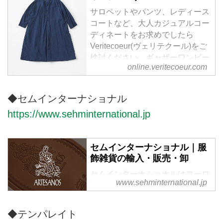
サロペットやパンツ、レディース
コートなど、大人カジュアルコー
ディネートをお求めでしたら
Veritecoeur(ヴェリテクール)をご
検討ください。ギャザーワンピー
online.veritecoeur.com
スやインナーワンピース、繊細な
レースが美しい白ブラウスや黒ブ
ラウスなど、ナチュラルながら、
◆セムインターナショナル
上質な素材と洗練されたデザイン
https://www.sehminternational.jp
で、大人の女性に寄り添うファッ
ションを提供しております。
セムインターナショナル｜服
飾雑貨の輸入・販売・卸
セムインターナショナルはヨーロ
www.sehminternational.jp
ッパ、アメリカの服飾及び服雑貨
の輸入、販売、卸を行っていま
す。
◆テンパレイト