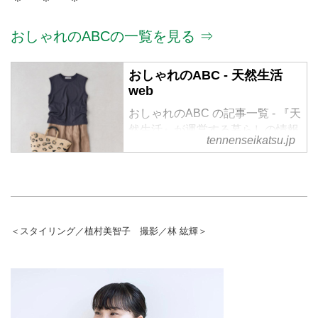
＊ ＊ ＊
おしゃれのABCの一覧を見る ⇒
おしゃれのABC - 天然生活
web
おしゃれのABC の記事一覧 - 『天
然生活』が運営する暮らしの情報
tennenseikatsu.jp
サイト。食やファッション、暮ら
しの知恵はもちろん、Webオリジ
ナルの情報を毎日配信
＜スタイリング／植村美智子 撮影／林 紘輝＞