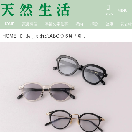
HOME
家庭料理
季節の家仕事
収納
掃除
健康
花と
HOME
おしゃれのABC◇ 6月「夏を楽しむ小物」その（4）黒の小物 現役スタイリストが、おしゃれの悩みを解決｜植村美智子