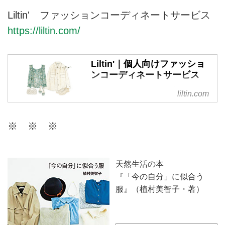
Liltin' ファッションコーディネートサービス
https://liltin.com/
Liltin'｜個人向けファッショ
ンコーディネートサービス
リルティンは、個人の方が日頃の
liltin.com
ファッションに関するお悩みを相
談できる、パーソナルなコーディ
※ ※ ※
ネートサービスです。今のあなた
に似合うスタイルを現役スタイリ
ストがご提案。ファッションを楽
しむお手伝いをいたします。
天然生活の本
『「今の自分」に似合う
服』（植村美智子・著）