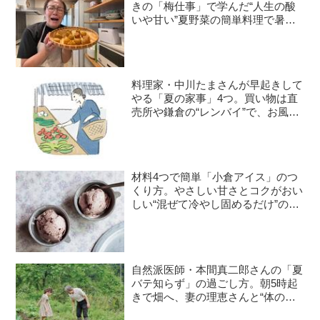
きの「梅仕事」で学んだ“人生の酸
いや甘い”夏野菜の簡単料理で暑さ
を乗り切る｜たんぽぽ白鳥久美子の
手づくり暮らし
料理家・中川たまさんが早起きして
やる「夏の家事」4つ。買い物は直
売所や鎌倉の“レンバイ”で、お風呂
掃除は朝の日課に
材料4つで簡単「小倉アイス」のつ
くり方。やさしい甘さとコクがおい
しい“混ぜて冷やし固めるだけ”のひ
んやりおやつ／お菓子研究家・本間
節子さん
自然派医師・本間真二郎さんの「夏
バテ知らず」の過ごし方。朝5時起
きで畑へ、妻の理恵さんと“体の
声”を聞きながら自然豊かに暮らす