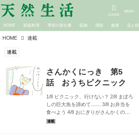
HOME
家庭料理
季節の家仕事
収納
掃除
健康
花と
HOME
連載
連載
さんかくにっき 第5
話 おうちピクニック
1/8 ピクニック、行けない？ 2/8 まぼろ
しの巨大魚を諦めて…… 3/8 お弁当を
食べよう 4/8 おにぎりがさんかくの理
由 5/8 巨大魚クヤナタヤはウメボシが
お好き 6/8 んぱっ、ぬぬぬ 7/8 ゆめうつ
つ 8/8 夢だけど、夢じゃない？ さんか