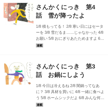
くにっき ひろせべに - 天然生活web ひ
さんかくにっき 第4
ろせべにさんがお届けするマンガ「さ
話 雪が降ったよ
んかくにっき」。ねこの「ミー」、人
間の「ムー」、くまの人形の「セ
1/8 積もってる！ 2/8 寒い日にはセータ
モ」。へんてこで楽しい3人の暮らしは
ーを 3/8 雪だるま……じゃなかった 4/8
奇想天外につながっていきます。 ひろ
お願い 5/8 おにぎりあたためますよ 6/8
せべに イラストレーター・漫画家・粘
セモ、一大事 7/8 溶ける溶ける 8/8 バイ
土作家。京都生まれ、京都在住。絵本
バーイ さんかくにっき ひろせべに - 天
や装画、雑誌などで、イラストや作品
然生活web ひろせべにさんがお届けす
を発表。3匹の猫と暮...
るマンガ「さんかくにっき」。ねこの
さんかくにっき 第3
「ミー」、人間の「ムー」、くまの人
話 お鍋にしよう
形の「セモ」。へんてこで楽しい3人の
暮らしは奇想天外につながっていきま
1/8 今日は冷えるね 2/8 闇鍋ってなあ
す。 ひろせべに イラストレーター・漫
に？ 3/8 具材を買いに 4/8 一緒に食べよ
画家・粘土作家。京都生まれ、京都在
う 5/8 ホームシックだよ 6/8 みんな何を
住。絵本や装画、雑誌などで、イラス
入れるかな？ 7/8 闇鍋、完成！ 8/8 ごっ
トや作品を発表。3匹の猫と暮らしてい