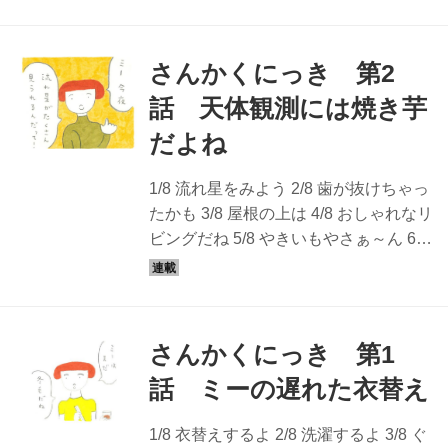
つあんでした！ さんかくにっき ひろせ
る。
べに - 天然生活web ひろせべにさんが
お届けするマンガ「さんかくにっ
さんかくにっき 第2
き」。ねこの「ミー」、人間の「ム
話 天体観測には焼き芋
ー」、くまの人形の「セモ」。へんて
こで楽しい3人の暮らしは奇想天外につ
だよね
ながっていきます。 ひろせべに イラス
トレーター・漫画家・粘土作家。京都
1/8 流れ星をみよう 2/8 歯が抜けちゃっ
生まれ、京都在住。絵本や装画、雑誌
たかも 3/8 屋根の上は 4/8 おしゃれなリ
などで、イラストや作品を発表。3匹の
ビングだね 5/8 やきいもやさぁ～ん 6/8
猫と暮らしている。
ミー、危機一髪 7/8 流れ星、見えない
ね 8/8 願い事がかなったね さんかくに
っき ひろせべに - 天然生活web ひろせ
べにさんがお届けするマンガ「さんか
さんかくにっき 第1
くにっき」。ねこの「ミー」、人間の
話 ミーの遅れた衣替え
「ムー」、くまの人形の「セモ」。へ
んてこで楽しい3人の暮らしは奇想天外
1/8 衣替えするよ 2/8 洗濯するよ 3/8 ぐ
につながっていきます。 ひろせべに イ