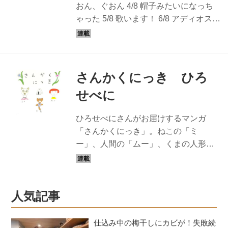
おん、ぐおん 4/8 帽子みたいになっち
ラストレーター・漫画家・粘土作家。
ゃった 5/8 歌います！ 6/8 アディオス！
京都生まれ、京都在住。絵本や装画、
7/8 ミー、ひらめく 8/8 スッキリ、ミー
雑誌などで、イラストや作品を発表。3
さんかくにっき ひろせべに - 天然生活
匹の猫と暮らしている。
web ひろせべにさんがお届けするマン
ガ「さんかくにっき」。ねこの「ミ
さんかくにっき ひろ
ー」、人間の「ムー」、くまの人形の
せべに
「セモ」。へんてこで楽しい3人の暮ら
しは奇想天外につながっていきます。
ひろせべにさんがお届けするマンガ
ひろせべに イラストレーター・漫画
「さんかくにっき」。ねこの「ミ
家・粘土作家。京都生まれ、京都在
ー」、人間の「ムー」、くまの人形の
住。絵本や装画、雑誌などで、イラス
「セモ」。へんてこで楽しい3人の暮ら
トや作品を発表。3匹の猫と暮らしてい
しは奇想天外につながっていきます。
る。
人気記事
仕込み中の梅干しにカビが！失敗続