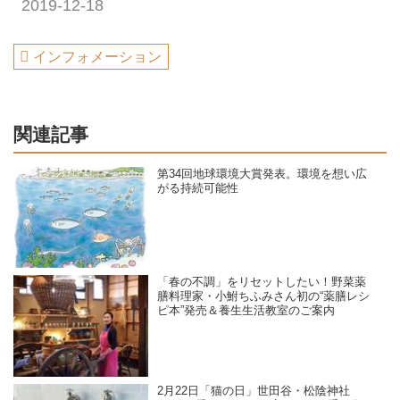
2019-12-18
インフォメーション
関連記事
第34回地球環境大賞発表。環境を想い広
がる持続可能性
「春の不調」をリセットしたい！野菜薬
膳料理家・小鮒ちふみさん初の“薬膳レシ
ピ本”発売＆養生生活教室のご案内
2月22日「猫の日」世田谷・松陰神社