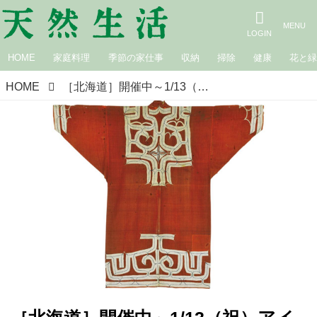
HOME
家庭料理
季節の家仕事
収納
掃除
健康
花と
HOME
［北海道］開催中～1/13（祝）アイヌの美しき手仕事 柳宗悦と芹沢銈介のコレクションから 北海道立近代美術館