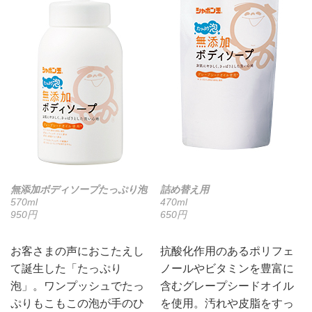
無添加ボディソープたっぷり泡
詰め替え用
570ml
470ml
950円
650円
お客さまの声におこたえし
抗酸化作用のあるポリフェ
て誕生した「たっぷり
ノールやビタミンを豊富に
泡」。ワンプッシュでたっ
含むグレープシードオイル
ぷりもこもこの泡が手のひ
を使用。汚れや皮脂をすっ