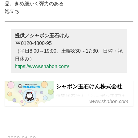
品。きめ細かく弾力のある
泡立ち
提供／シャボン玉石けん
➿0120-4800-95
（平日8:00～19:00、土曜8:30～17:30、日曜・祝
日休み）
https://www.shabon.com/
シャボン玉石けん株式会社
無添加石けん「シャボン玉石け
www.shabon.com
ん」の各種取組みについて。環境
への取り組み。健康な体ときれい
な水を守る。無添加石けんの「シ
ャボン玉石けん」公式サイト。