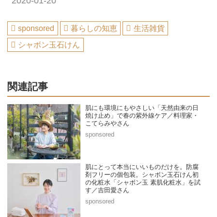
2020-01-20
sponsored
暮らしの知恵
生活雑貨
シャボン玉石けん
関連記事
肌にも環境にもやさしい「天然由来の日
焼け止め」で春の紫外線ケア／料理家・
こてらみやさん
肌にとって本当にいいものだけを。防腐
剤フリーの個包装。シャボン玉石けん初
の化粧水「シャボン玉 素肌化粧水」を試
す／吉田愛さん