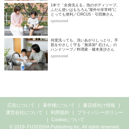
1本で「全身洗える」泡のボディソープ。
ふだん使いはもちろん“屋外や非常時”に
とっても便利／CIRCUS・引田舞さん
何度洗っても、洗いあがりしっとり。手
肌をやさしく守る「無添加* 石けん」の
ハンドソープ／料理家・榎本美沙さん
広告について
著作権について
書店様向け情報
運営会社について
利用規約
プライバシーポリシー
Cookieについて
© 2019- FUSOSHA Publishing Inc. All rights reserved.