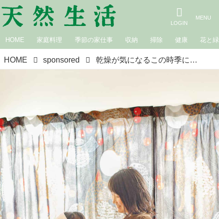
HOME
家庭料理
季節の家仕事
収納
掃除
健康
花と
HOME
sponsored
乾燥が気になるこの時季に。泡のボディソープで手のひら洗い