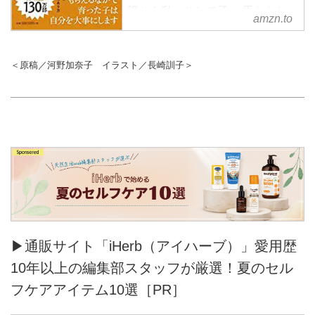
親から私、そして子へ 手わたし
amzn.to
で繋げていきたい不朽の名作
＜原稿／河野加奈子 イラスト／長崎訓子＞
▶通販サイト「iHerb（アイハーブ）」愛用歴
10年以上の編集部スタッフが厳選！夏のセル
フケアアイテム10選［PR］