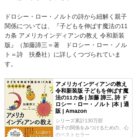
ドロシー・ロー・ノルトの詩から紐解く親子
関係については、『子どもを伸ばす魔法の11
カ条 アメリカインディアンの教え 令和新装
版』（加藤諦三＝著 ドロシー・ロー・ノル
ト＝詩 扶桑社）に詳しくつづられていま
す。
アメリカインディアンの教え
令和新装版 子どもを伸ばす魔
法の11カ条 | 加藤 諦三, 詩 ド
ロシー・ロー・ノルト |本 | 通
販 | Amazon
シリーズ累計130万部
親子の関係をみつけるための、心
のベストセラー