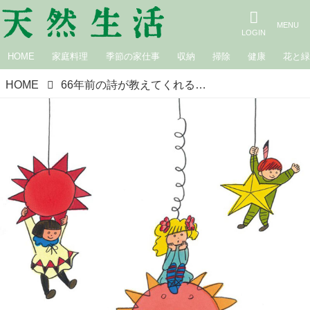
HOME
家庭料理
季節の家仕事
収納
掃除
健康
花と
HOME
66年前の詩が教えてくれる、子どもの邪魔をしない親の大切さ｜子どもを伸ばすアメリカインディアンの教え