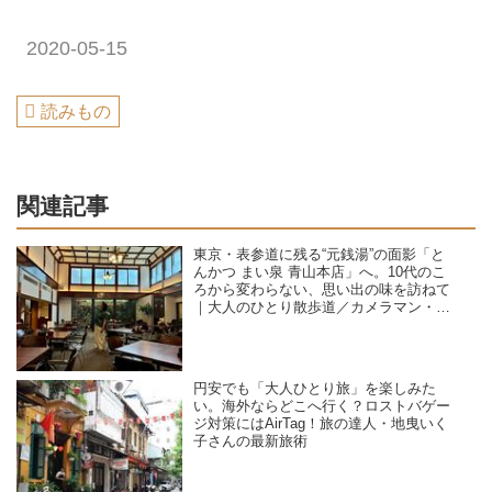
2020-05-15
読みもの
関連記事
東京・表参道に残る“元銭湯”の面影「と
んかつ まい泉 青山本店」へ。10代のこ
ろから変わらない、思い出の味を訪ねて
｜大人のひとり散歩道／カメラマン・石
黒美穂子さん
円安でも「大人ひとり旅」を楽しみた
い。海外ならどこへ行く？ロストバゲー
ジ対策にはAirTag！旅の達人・地曳いく
子さんの最新旅術