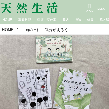
HOME
家庭料理
季節の家仕事
収納
掃除
健康
花と
HOME
「雨の日に、気分が明るくなる絵本」3冊｜ずっと絵本と。