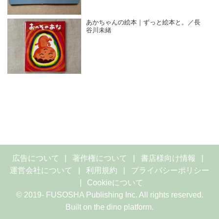
あかちゃんの絵本｜ずっと絵本と。／長
谷川未緒
広告について
著作権について
書店様向け情報
運営会社について
利用規約
プライバシーポリシー
Cookieについて
© 2019- FUSOSHA Publishing Inc. All rights reserved.
Built on
the dino platform
.