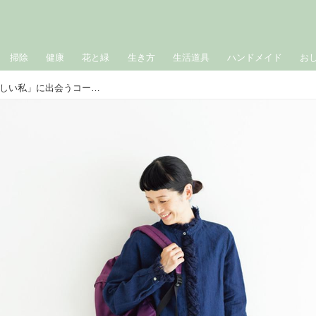
掃除
健康
花と緑
生き方
生活道具
ハンドメイド
お
ふたりのスタイリストが指南する「新しい私」に出会うコーディネート探し／鰤岡和子さん（菓子職人）◇2日目～3日目