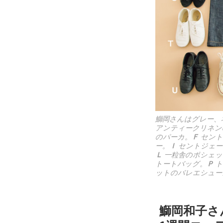
鰤岡さんはグレー、
アンティークリネン
のパーカ。
Ｆ
セント
ー。
Ｉ
セントジェー
Ｌ
一粒舎のポシェッ
トートバッグ。
Ｐ
ト
ットのバレエシュー
鰤岡和子さ