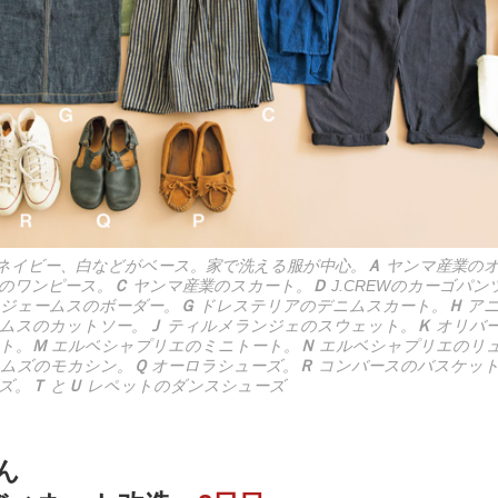
ネイビー、白などがベース。家で洗える服が中心。
Ａ
ヤンマ産業のオ
のワンピース。
Ｃ
ヤンマ産業のスカート。
Ｄ
J.CREWのカーゴパン
ジェームスのボーダー。
Ｇ
ドレステリアのデニムスカート。
Ｈ
アニ
ムスのカットソー。
Ｊ
ティルメランジェのスウェット。
Ｋ
オリバ
ト。
Ｍ
エルベシャプリエのミニトート。
Ｎ
エルベシャプリエのリ
ムズのモカシン。
Ｑ
オーロラシューズ。
Ｒ
コンバースのバスケット
ズ。
Ｔ
と
Ｕ
レペットのダンスシューズ
ん