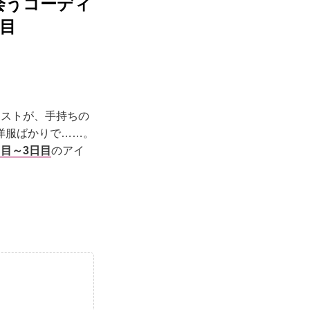
会うコーディ
目
リストが、手持ちの
洋服ばかりで……。
日目～3日目
のアイ