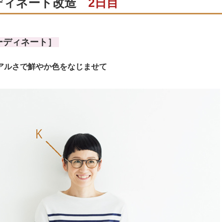
ディネート改造
2日目
ーディネート］
アルさで鮮やか色をなじませて