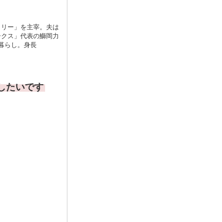
トリー」を主宰。夫は
ークス」代表の鰤岡力
暮らし。身長
したいです