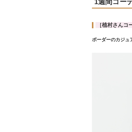
1週間コー
［植村さんコ
ボーダーのカジュ