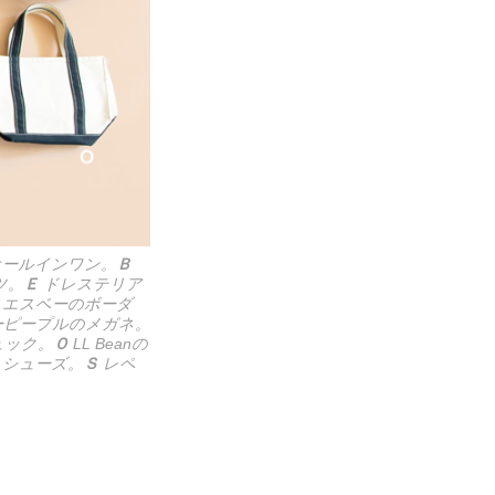
ールインワン。
Ｂ
ツ。
Ｅ
ドレステリア
エスベーのボーダ
ーピープルのメガネ。
ュック。
Ｏ
LL Beanの
シューズ。
Ｓ
レペ