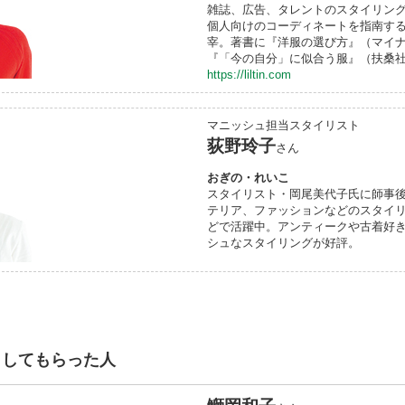
雑誌、広告、タレントのスタイリン
個人向けのコーディネートを指南す
宰。著書に『洋服の選び方』（マイ
『「今の自分」に似合う服』（扶桑
https://liltin.com
マニッシュ担当スタイリスト
荻野玲子
さん
おぎの・れいこ
スタイリスト・岡尾美代子氏に師事
テリア、ファッションなどのスタイ
どで活躍中。アンティークや古着好
シュなスタイリングが好評。
トしてもらった人