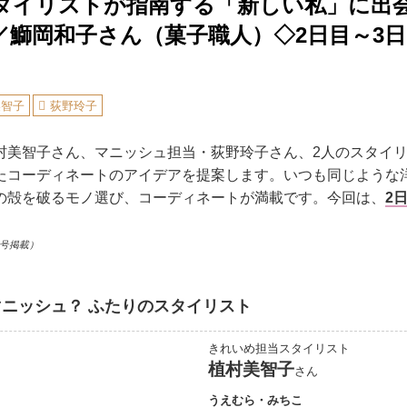
タイリストが指南する「新しい私」に出
／鰤岡和子さん（菓子職人）◇2日目～3日
美智子
荻野玲子
村美智子さん、マニッシュ担当・荻野玲子さん、2人のスタイ
たコーディネートのアイデアを提案します。いつも同じような
の殻を破るモノ選び、コーディネートが満載です。今回は、
2
。
月号掲載）
ニッシュ？ ふたりのスタイリスト
きれいめ担当スタイリスト
植村美智子
さん
うえむら・みちこ