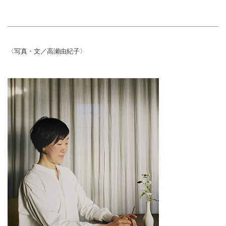
〈写真・文／高瀬由紀子〉