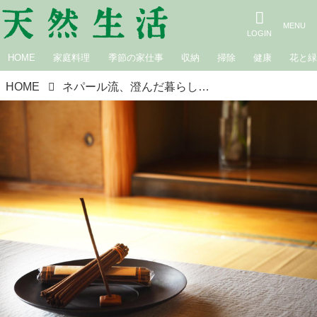
HOME
家庭料理
季節の家仕事
収納
掃除
健康
花と
HOME
ネパール流、澄んだ暮らし｜カラダを整える編「お香とマッサージオイル」