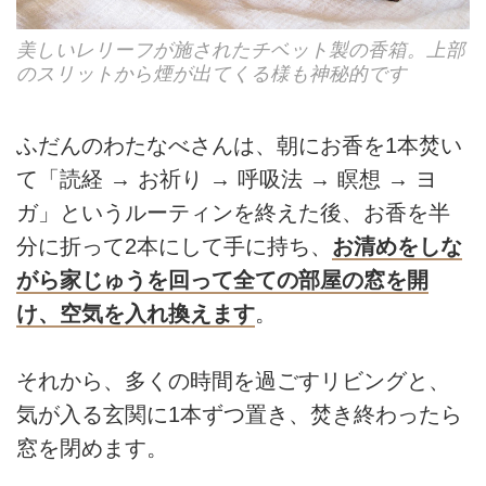
美しいレリーフが施されたチベット製の香箱。上部
のスリットから煙が出てくる様も神秘的です
ふだんのわたなべさんは、朝にお香を1本焚い
て「読経 → お祈り → 呼吸法 → 瞑想 → ヨ
ガ」というルーティンを終えた後、お香を半
分に折って2本にして手に持ち、
お清めをしな
がら家じゅうを回って全ての部屋の窓を開
け、空気を入れ換えます
。
それから、多くの時間を過ごすリビングと、
気が入る玄関に1本ずつ置き、焚き終わったら
窓を閉めます。