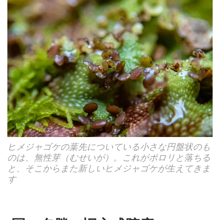
ヒメジャゴケの葉先についている小さな円盤状のも
のは、無性芽（むせいが）。これがポロリと落ちる
と、そこからまた新しいヒメジャゴケが生えてきま
す