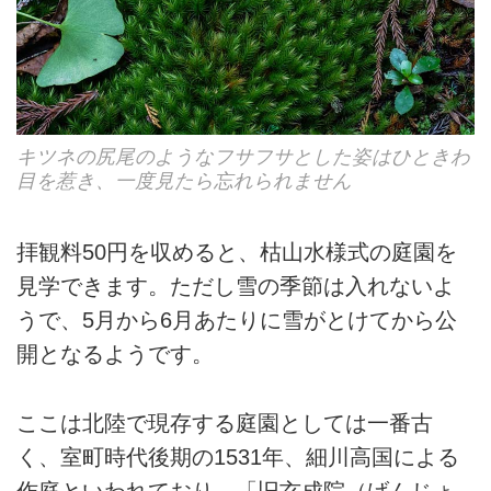
キツネの尻尾のようなフサフサとした姿はひときわ
目を惹き、一度見たら忘れられません
拝観料50円を収めると、枯山水様式の庭園を
見学できます。ただし雪の季節は入れないよ
うで、5月から6月あたりに雪がとけてから公
開となるようです。
ここは北陸で現存する庭園としては一番古
く、室町時代後期の1531年、細川高国による
作庭といわれており、「旧玄成院（げんじょ