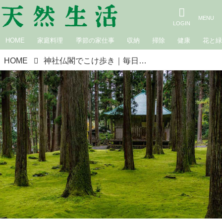
HOME
家庭料理
季節の家仕事
収納
掃除
健康
花と
HOME
神社仏閣でこけ歩き｜毎日こけ日和