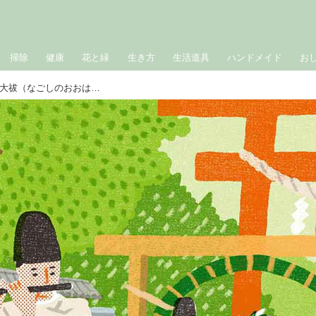
掃除
健康
花と緑
生き方
生活道具
ハンドメイド
お
ちょっと難しいまちがい探し｜夏越の大祓（なごしのおおはらえ）