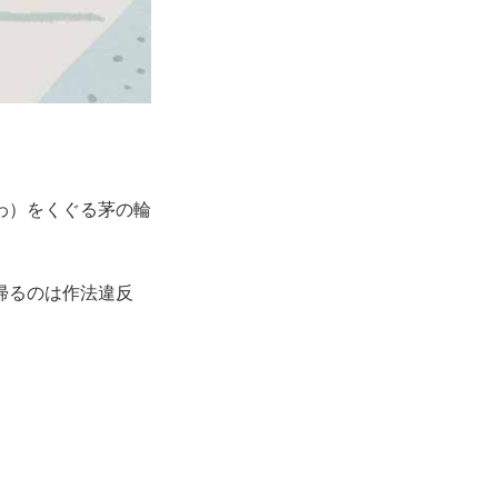
わ）をくぐる茅の輪
帰るのは作法違反