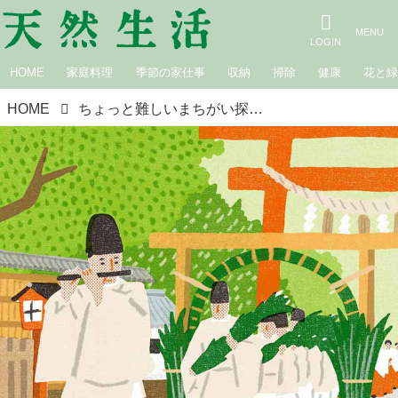
HOME
家庭料理
季節の家仕事
収納
掃除
健康
花と
HOME
ちょっと難しいまちがい探し｜夏越の大祓（なごしのおおはらえ）