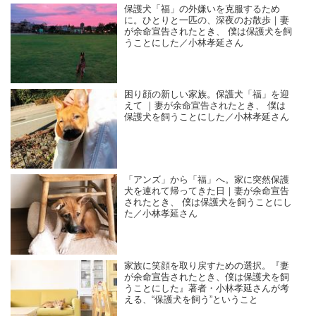
保護犬「福」の外嫌いを克服するため
に。ひとりと一匹の、深夜のお散歩｜妻
が余命宣告されたとき、 僕は保護犬を飼
うことにした／小林孝延さん
困り顔の新しい家族。保護犬「福」を迎
えて ｜妻が余命宣告されたとき、 僕は
保護犬を飼うことにした／小林孝延さん
「アンズ」から「福」へ。家に突然保護
犬を連れて帰ってきた日｜妻が余命宣告
されたとき、 僕は保護犬を飼うことにし
た／小林孝延さん
家族に笑顔を取り戻すための選択。『妻
が余命宣告されたとき、僕は保護犬を飼
うことにした』著者・小林孝延さんが考
える、“保護犬を飼う”ということ