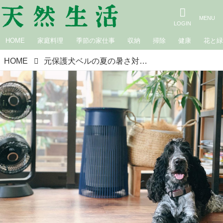
HOME
家庭料理
季節の家仕事
収納
掃除
健康
花と
HOME
元保護犬ベルの夏の暑さ対策／tomooo.25｜保護犬との暮らし