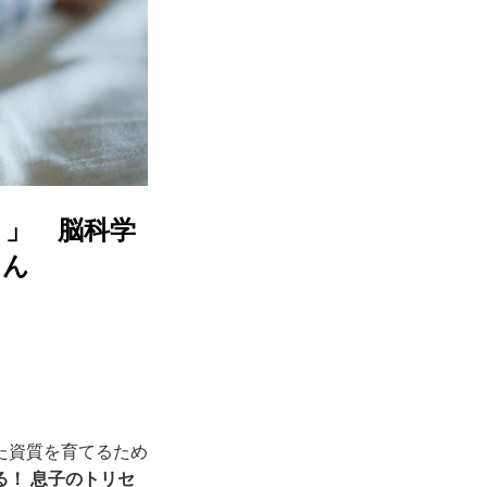
り」 脳科学
さん
た資質を育てるため
る！ 息子のトリセ