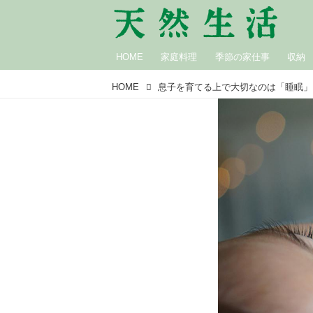
HOME
家庭料理
季節の家仕事
収納
HOME