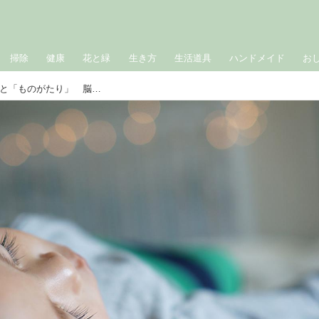
掃除
健康
花と緑
生き方
生活道具
ハンドメイド
お
息子を育てる上で大切なのは「睡眠」と「ものがたり」 脳科学者が教える息子のトリセツ｜脳科学者の黒川伊保子さん