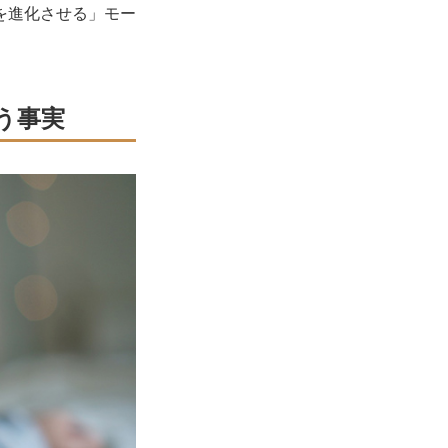
を進化させる」モー
。
う事実