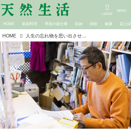
HOME
家庭料理
季節の家仕事
収納
掃除
健康
花と
HOME
人生の忘れ物を思い出させてくれる、「一万円選書」を紡ぐ「選書カルテ」