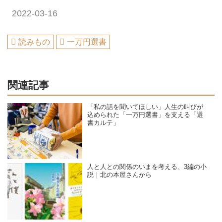
2022-03-16
読みもの
一万円選書
関連記事
「私の話を聞いてほしい」人生の叫びが
込められた「一万円選書」を支える「選
書カルテ」
人と人との関係のいまを考える、3編の小
説｜北の本屋さんから