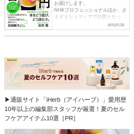
お届けします。
NHKプロフェッショナルほか、さ
まざまなメディアで話題となっ
た、北海道砂川にある町の小さな
amzn.to
本屋さん「いわた書店」の選書サ
ービス「一万円選書」。
1年でわずか3日だけの募集で、常
時3000人待ちともいわれている
一万円選書を書籍で疑似体験。
▶通販サイト「iHerb（アイハーブ）」愛用歴
10年以上の編集部スタッフが厳選！夏のセル
フケアアイテム10選［PR］