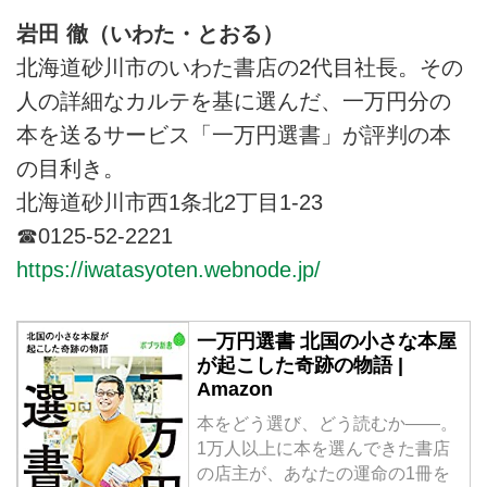
岩田 徹（いわた・とおる）
北海道砂川市のいわた書店の2代目社長。その
人の詳細なカルテを基に選んだ、一万円分の
本を送るサービス「一万円選書」が評判の本
の目利き。
北海道砂川市西1条北2丁目1-23
☎0125-52-2221
https://iwatasyoten.webnode.jp/
一万円選書 北国の小さな本屋
が起こした奇跡の物語 |
Amazon
本をどう選び、どう読むか――。
1万人以上に本を選んできた書店
の店主が、あなたの運命の1冊を