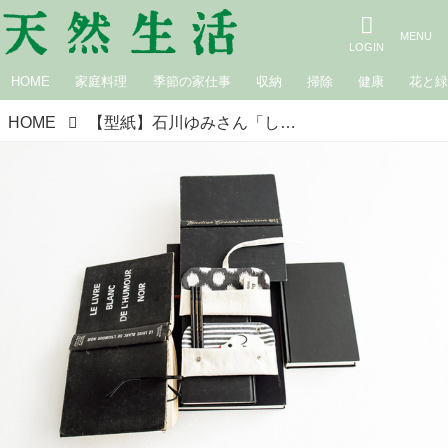
HOME
家庭料理
季節の家仕事
収納
掃除
健康
花と
HOME
【型紙】石川ゆみさん「しましまとみずたまでつくる小物」ペンケース＆めがねケースの上部の実物大の型紙｜『天然生活』2022年5月号掲載分