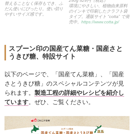
250g 529円（税込）
替えることなく保存もでき、ふ
環境にやさしい、植物由来原料
だん使いにぴったり。使い切り
のインキで印刷したクラフト袋
やすいサイズ感です。
タイプ。通販サイト “cotta” で発
売中。
https://www.cotta.jp/
スプーン印の国産てん菜糖・国産さと
うきび糖、特設サイト
以下のページで、「国産てん菜糖」、「国産
さとうきび糖」のスペシャルコンテンツが見
られます。
製造工程の詳細やレシピを紹介し
ています
。ぜひ、ご覧ください。