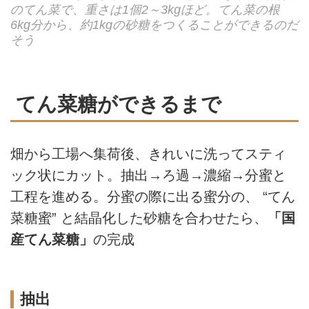
のてん菜で、重さは1個2～3kgほど。てん菜の根
6kg分から、約1kgの砂糖をつくることができるのだ
そう
てん菜糖ができるまで
畑から工場へ集荷後、きれいに洗ってスティ
ック状にカット。抽出→ろ過→濃縮→分蜜と
工程を進める。分蜜の際に出る蜜分の、 “てん
菜糖蜜” と結晶化した砂糖を合わせたら、
「国
産てん菜糖」
の完成
抽出