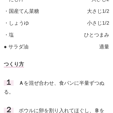
・国産てん菜糖
大さじ1/2
・しょうゆ
小さじ1/2
・塩
ひとつまみ
● サラダ油
適量
つくり方
１
Ａ
を混ぜ合わせ、食パンに半量ずつぬ
る。
２
ボウルに卵を割り入れてほぐし、
Ｂ
を