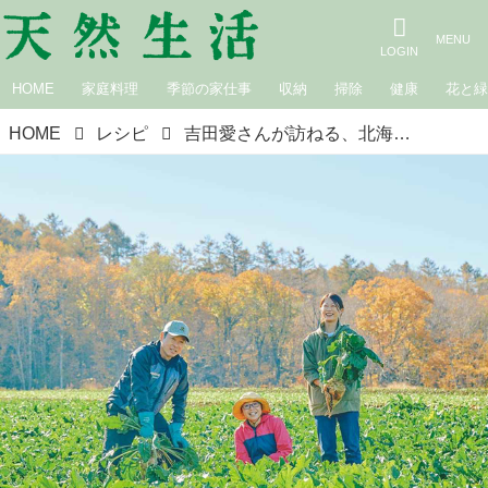
HOME
家庭料理
季節の家仕事
収納
掃除
健康
花と
HOME
レシピ
吉田愛さんが訪ねる、北海道のてん菜糖。ふんわりやさしい、てん菜糖の「玉子サンド」と「豆乳杏仁豆腐」のつくり方