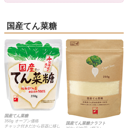
国産てん菜糖
国産てん菜糖
350g オープン価格
国産てん菜糖クラフト
チャック付きだから容器に移し