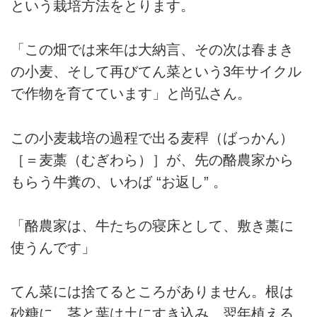
という栽培方法をとります。
「この畑では来年は大納言、その次は春まき
の小麦、そして再びてん菜という3年サイクル
で作物を育てています」と尚弘さん。
この小麦栽培の過程で出る麦稈（ばっかん）
［＝麦藁（むぎわら）］が、先の酪農家から
もらう牛糞の、いわば “お返し” 。
「酪農家は、牛たちの寝床として、敷き藁に
使うんです」
てん菜には捨てるところがありません。根は
砂糖に、茎と葉は土にすき込み、翌年植える