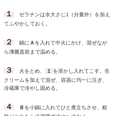
１
ゼラチンは水大さじ1（分量外）を加え
てふやかしておく。
２
鍋に
Ａ
を入れて中火にかけ、混ぜなが
ら沸騰直前まで温める。
３
火をとめ、
１
を溶かし入れてこす。生
クリームを加えて混ぜ、容器に均一に注ぎ、
冷蔵庫で冷やし固める。
４
Ｂ
を小鍋に入れてひと煮立ちさせ、粗