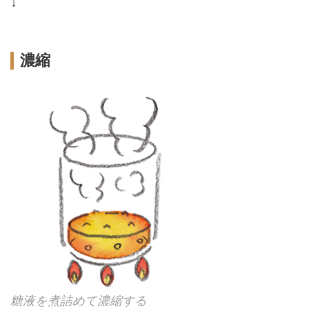
↓
濃縮
糖液を煮詰めて濃縮する