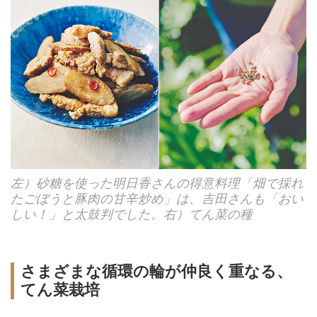
左）砂糖を使った明日香さんの得意料理「畑で採れ
たごぼうと豚肉の甘辛炒め」は、吉田さんも「おい
しい！」と太鼓判でした。右）てん菜の種
さまざまな循環の輪が仲良く重なる、
てん菜栽培