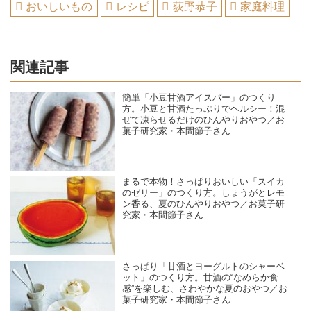
おいしいもの
レシピ
荻野恭子
家庭料理
関連記事
簡単「小豆甘酒アイスバー」のつくり
方。小豆と甘酒たっぷりでヘルシー！混
ぜて凍らせるだけのひんやりおやつ／お
菓子研究家・本間節子さん
まるで本物！さっぱりおいしい「スイカ
のゼリー」のつくり方。しょうがとレモ
ン香る、夏のひんやりおやつ／お菓子研
究家・本間節子さん
さっぱり「甘酒とヨーグルトのシャーベ
ット」のつくり方。甘酒の“なめらか食
感”を楽しむ、さわやかな夏のおやつ／お
菓子研究家・本間節子さん