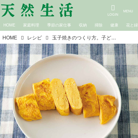
HOME
家庭料理
季節の家仕事
収納
掃除
健康
花と
HOME
レシピ
玉子焼きのつくり方。子どもたちに伝えたい、定番料理／荻野恭子さん