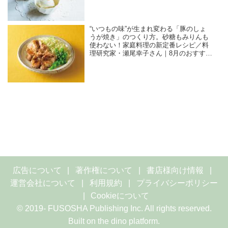
“いつもの味”が生まれ変わる「豚のしょ
うが焼き」のつくり方。砂糖もみりんも
使わない！家庭料理の新定番レシピ／料
理研究家・瀬尾幸子さん｜8月のおすすめ
記事
広告について
著作権について
書店様向け情報
運営会社について
利用規約
プライバシーポリシー
Cookieについて
© 2019- FUSOSHA Publishing Inc. All rights reserved.
Built on
the dino platform
.