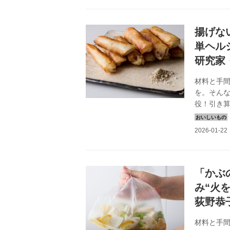
揚げな
単ヘル
研究家
材料と手
を。そん
役！引き
で料理を
頭を自然
かから、
「かぶ
み“火
荻野恭
材料と手