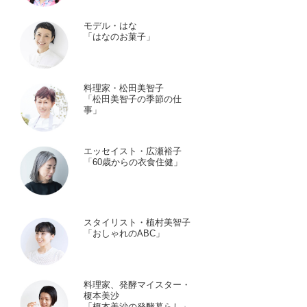
モデル・はな
「はなのお菓子」
料理家・松田美智子
「松田美智子の季節の仕
事」
エッセイスト・広瀬裕子
「60歳からの衣食住健」
スタイリスト・植村美智子
「おしゃれのABC」
料理家、発酵マイスター・
榎本美沙
「榎本美沙の発酵暮らし」