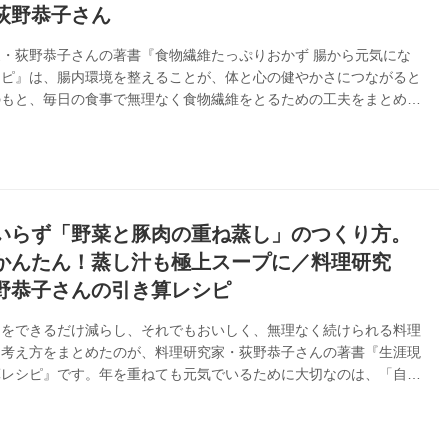
荻野恭子さん
・荻野恭子さんの著書『食物繊維たっぷりおかず 腸から元気にな
シピ』は、腸内環境を整えることが、体と心の健やかさにつながると
のもと、毎日の食事で無理なく食物繊維をとるための工夫をまとめた
。身近な食材で、簡単に。がんばりすぎず、続けられるレシピが紹介
ます。今回は、本書のなかから「自家製ゆで大豆」のつくり方を紹介
いらず「野菜と豚肉の重ね蒸し」のつくり方。
かんたん！蒸し汁も極上スープに／料理研究
野恭子さんの引き算レシピ
間をできるだけ減らし、それでもおいしく、無理なく続けられる料理
な考え方をまとめたのが、料理研究家・荻野恭子さんの著書『生涯現
算レシピ』です。年を重ねても元気でいるために大切なのは、「自分
つくって食べること」。材料数や工程を思いきってそぎ落とし、手と
に使いながらつくれるレシピが提案されています。今回は、本書のな
野菜と豚肉の重ね蒸し」のつくり方を紹介します。