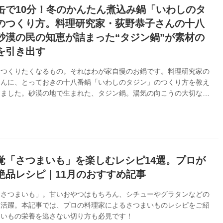
缶で10分！冬のかんたん煮込み鍋「いわしのタ
のつくり方。料理研究家・荻野恭子さんの十八
砂漠の民の知恵が詰まった“タジン鍋”が素材の
を引き出す
とつくりたくなるもの。それはわが家自慢のお鍋です。料理研究家の
さんに、とっておきの十八番鍋「いわしのタジン」のつくり方を教え
きました。砂漠の地で生まれた、タジン鍋。湯気の向こうの大切なだ
い浮かべながら、いつもと違う鍋料理を楽しんでみませんか。
活』2025年2月号掲載）
覚「さつまいも」を楽しむレシピ14選。プロが
絶品レシピ｜11月のおすすめ記事
「さつまいも」。甘いおやつはもちろん、シチューやグラタンなどの
大活躍。本記事では、プロの料理家によるさつまいものレシピをご紹
まいもの栄養を逃さない切り方も必見です！