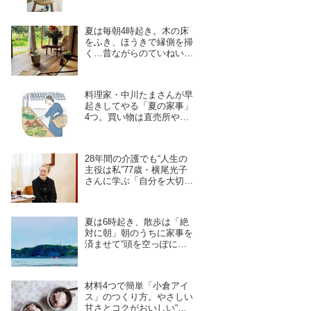
夏は毎朝4時起き。木の床
をふき、ほうきで縁側を掃
く…昔ながらのていねいな
暮らしの「朝の家事」5つ
／料理作家・豊村薫さん
料理家・中川たまさんが早
起きしてやる「夏の家事」
4つ。買い物は直売所や鎌
倉の“レンバイ”で、お風呂
掃除は朝の日課に
28年間の介護でも“人生の
主役は私”77歳・横尾光子
さんに学ぶ「自分を大切に
する」心の持ち方。好きな
ことを大切に、軽やかに
夏は6時起き、散歩は「絶
対に朝」朝のうちに家事を
済ませて“頭を空っぽにし
たい”ときは逗子の海へ。
料理家・中川たまさんの早
起きの楽しみ
材料4つで簡単「小倉アイ
ス」のつくり方。やさしい
甘さとコクがおいしい“混