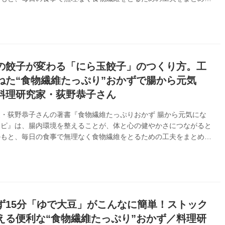
。身近な食材で、簡単に。がんばりすぎず、続けられるレシピが紹介
ます。今回は、本書のなかから長崎県の五島地方の郷土食「かんころ
くり方を紹介します。
の餃子が変わる「にら玉餃子」のつくり方。工
ねた“食物繊維たっぷり”おかずで腸から元気
料理研究家・荻野恭子さん
・荻野恭子さんの著書『食物繊維たっぷりおかず 腸から元気にな
シピ』は、腸内環境を整えることが、体と心の健やかさにつながると
のもと、毎日の食事で無理なく食物繊維をとるための工夫をまとめた
。身近な食材で、簡単に。がんばりすぎず、続けられるレシピが紹介
ます。今回は、本書のなかから「にら玉餃子」のつくり方を紹介しま
ず15分「ゆで大豆」がこんなに簡単！ストック
える便利な“食物繊維たっぷり”おかず／料理研