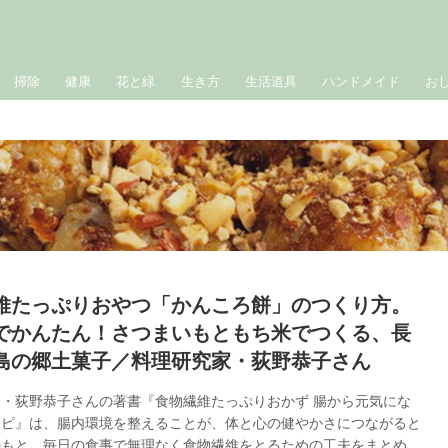
掃除
健康
花と緑
生き方
生活道具
ハンドメイド
お
維たっぷりおやつ「かんころ餅」のつくり方。
でかんたん！さつまいもともち米でつくる、長
島の郷土菓子／料理研究家・荻野恭子さん
・荻野恭子さんの著書『食物繊維たっぷりおかず 腸から元気にな
シピ』は、腸内環境を整えることが、体と心の健やかさにつながると
のもと、毎日の食事で無理なく食物繊維をとるための工夫をまとめた