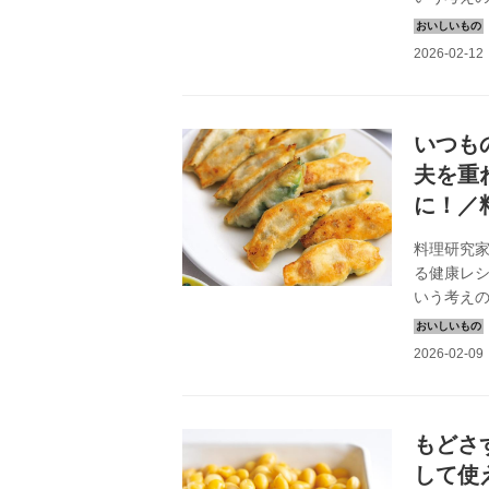
一冊です
されてい
餅」のつ
いつも
夫を重
に！／
料理研究家
る健康レ
いう考え
一冊です
されてい
す。
もどさ
して使