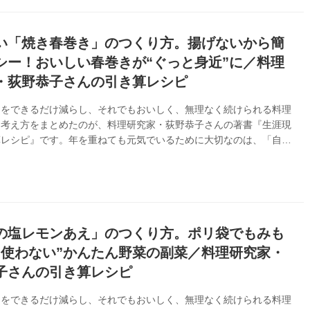
い「焼き春巻き」のつくり方。揚げないから簡
シー！おいしい春巻きが“ぐっと身近”に／料理
・荻野恭子さんの引き算レシピ
間をできるだけ減らし、それでもおいしく、無理なく続けられる料理
な考え方をまとめたのが、料理研究家・荻野恭子さんの著書『生涯現
算レシピ』です。年を重ねても元気でいるために大切なのは、「自分
つくって食べること」。材料数や工程を思いきってそぎ落とし、手と
に使いながらつくれるレシピが提案されています。今回は、本書のな
揚げない「焼き春巻き」のつくり方を紹介します。
の塩レモンあえ」のつくり方。ポリ袋でもみも
を使わない”かんたん野菜の副菜／料理研究家・
子さんの引き算レシピ
間をできるだけ減らし、それでもおいしく、無理なく続けられる料理