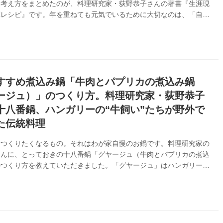
な考え方をまとめたのが、料理研究家・荻野恭子さんの著書『生涯現
算レシピ』です。年を重ねても元気でいるために大切なのは、「自分
つくって食べること」。材料数や工程を思いきってそぎ落とし、手と
に使いながらつくれるレシピが提案されています。今回は、本書のな
リ袋で“もみもみ”するだけで完成する野菜の副菜「かぶの塩レモン
つくり方を紹介します。
すすめ煮込み鍋「牛肉とパプリカの煮込み鍋
ージュ）」のつくり方。料理研究家・荻野恭子
十八番鍋、ハンガリーの“牛飼い”たちが野外で
た伝統料理
とつくりたくなるもの。それはわが家自慢のお鍋です。料理研究家の
さんに、とっておきの十八番鍋「グヤージュ（牛肉とパプリカの煮込
のつくり方を教えていただきました。「グヤージュ」はハンガリーの
は、“牛飼いの鍋”を意味します。湯気の向こうの大切なだれかを思
がら、いつもと違う鍋料理を楽しんでみませんか。 （『天然生
5年2月号掲載）