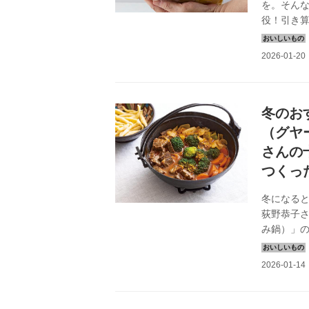
を。そん
役！引き
で料理を
頭を自然
かから、ポ
あえ」の
冬のお
（グヤ
さんの
つくっ
冬になる
荻野恭子
み鍋）」
鍋。その名
い浮かべな
活』202