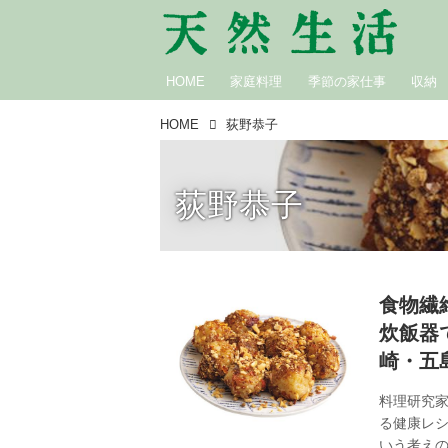
HOME
家庭料理
季節の家仕事
収納
HOME
荻野恭子
荻野恭子
食物繊
炊飯器
崎・五
料理研究家
る健康レ
いう考え