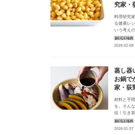
究家・
料理研究家
る健康レ
いう考え
一冊です
されてい
します。
蒸し器
お鍋で
家・荻
材料と手
を。そん
役！引き
で料理を
頭を自然
かから「