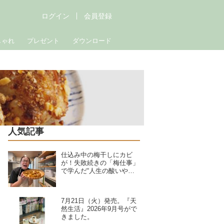
ログイン
会員登録
しゃれ
プレゼント
ダウンロード
人気記事
仕込み中の梅干しにカビ
が！失敗続きの「梅仕事」
で学んだ“人生の酸いや甘
い”夏野菜の簡単料理で暑
さを乗り切る｜たんぽぽ白
鳥久美子の手づくり暮らし
7月21日（火）発売。『天
然生活』2026年9月号がで
きました。