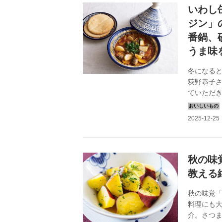
いわし
ジン」
番鍋、
うま味
冬になる
荻野恭子
ていただ
れかを思
（『天然生
秋の味
教える
秋の味覚
料理にも
介。さつ