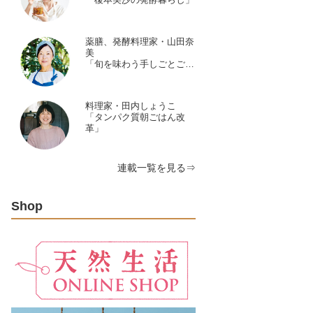
薬膳、発酵料理家・山田奈
美
「旬を味わう手しごとごよ
み」
料理家・田内しょうこ
「タンパク質朝ごはん改
革」
連載一覧を見る⇒
Shop