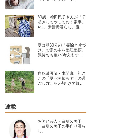
ぜて冷やし固めるだけ”の
ひんやりおやつ／お菓子研
究家・本間節子さん
80歳・德田民子さんが「早
起きしてやっておく家事」
4つ。安曇野暮らし、夏は5
時半に起き“散歩がてら”直
売所で旬の野菜を楽しむ
夏は朝30分の「掃除と片づ
け」で家の中を整理整頓。
気持ちも整い“考えもすっ
きり”キュレーター・林 綾
野さんが早起きしてやる家
事2つ
自然派医師・本間真二郎さ
んの「夏バテ知らず」の過
ごし方。朝5時起きで畑
へ、妻の理恵さんと“体の
声”を聞きながら自然豊か
に暮らす
連載
お笑い芸人・白鳥久美子
「白鳥久美子の手作り暮ら
し」