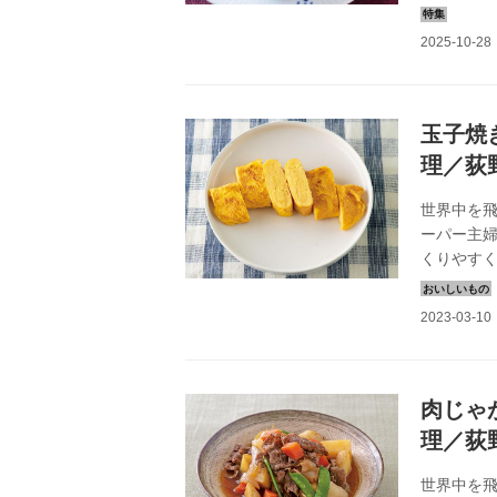
玉子焼
理／荻
世界中を
ーパー主
くりやす
2020年5
肉じゃ
理／荻
世界中を