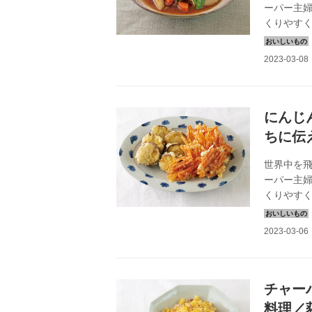
ーパー主
くりやす
2020年5
にんじ
ちに伝
世界中を
ーパー主
くりやす
した。（『
チャー
料理／