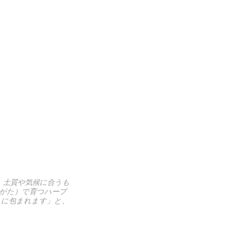
。土質や気候に合うも
くがた）で育つハーブ
りに包まれます」と、