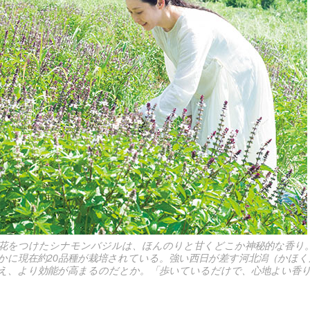
花をつけたシナモンバジルは、ほんのりと甘くどこか神秘的な香り
かに現在約20品種が栽培されている。強い西日が差す河北潟（かほ
え、より効能が高まるのだとか。「歩いているだけで、心地よい香