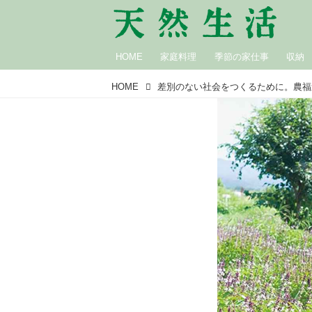
HOME
家庭料理
季節の家仕事
収納
HOME