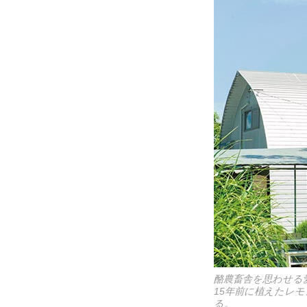
酪農畜舎を思わせる
15年前に植えたレ
る。