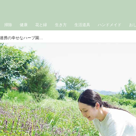
掃除
健康
花と緑
生き方
生活道具
ハンドメイド
お
差別のない社会をつくるために。農福連携の幸せなハーブ園／長田佳子さん