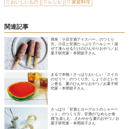
おいしいもの
レシピ
家庭料理
関連記事
簡単「小豆甘酒アイスバー」のつくり
方。小豆と甘酒たっぷりでヘルシー！混
ぜて凍らせるだけのひんやりおやつ／お
菓子研究家・本間節子さん
まるで本物！さっぱりおいしい「スイカ
のゼリー」のつくり方。しょうがとレモ
ン香る、夏のひんやりおやつ／お菓子研
究家・本間節子さん
さっぱり「甘酒とヨーグルトのシャーベ
ット」のつくり方。甘酒の“なめらか食
感”を楽しむ、さわやかな夏のおやつ／お
菓子研究家・本間節子さん