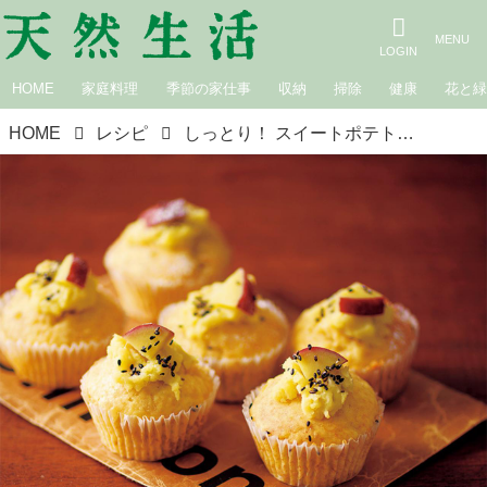
HOME
家庭料理
季節の家仕事
収納
掃除
健康
花と
HOME
レシピ
しっとり！ スイートポテトマフィン｜ホットケーキミックスベストレシピ／山本ゆりさん