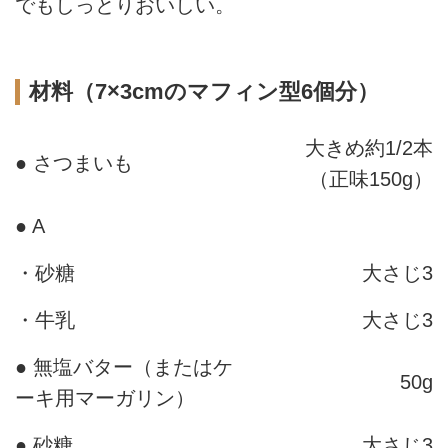
でもしっとりおいしい。
材料（7×3cmのマフィン型6個分）
大きめ約1/2本
● さつまいも
（正味150g）
● A
・砂糖
大さじ3
・牛乳
大さじ3
● 無塩バター（またはケ
50g
ーキ用マーガリン）
● 砂糖
大さじ3