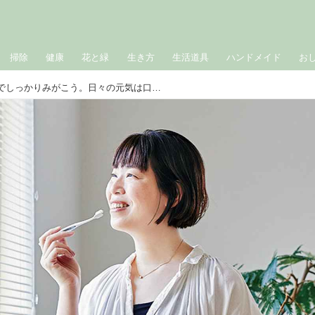
掃除
健康
花と緑
生き方
生活道具
ハンドメイド
お
「せっけんハミガキ」でしっかりみがこう。日々の元気は口の中から／柳沢小実さん