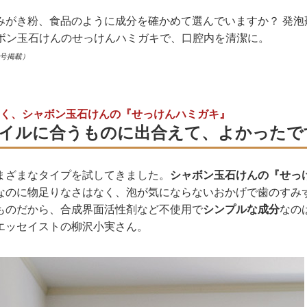
みがき粉、食品のように成分を確かめて選んでいますか？ 発泡
ボン玉石けんのせっけんハミガキで、口腔内を清潔に。
月号掲載）
く、シャボン玉石けんの『せっけんハミガキ』
イルに合うものに出合えて、よかったで
まざまなタイプを試してきました。
シャボン玉石けんの『せっ
なのに物足りなさはなく、泡が気にならないおかげで歯のすみ
ものだから、合成界面活性剤など不使用で
シンプルな成分
なの
エッセイストの柳沢小実さん。