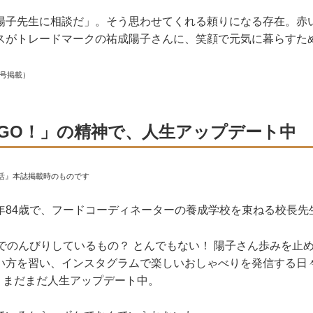
陽子先生に相談だ」。そう思わせてくれる頼りになる存在。赤
スがトレードマークの祐成陽子さんに、笑顔で元気に暮らすた
月号掲載）
GO！」の精神で、人生アップデート中
活』本誌掲載時のものです
年84歳で、フードコーディネーターの養成学校を束ねる校長先
家でのんびりしているもの？ とんでもない！ 陽子さん歩みを止
い方を習い、インスタグラムで楽しいおしゃべりを発信する日
で、まだまだ人生アップデート中。