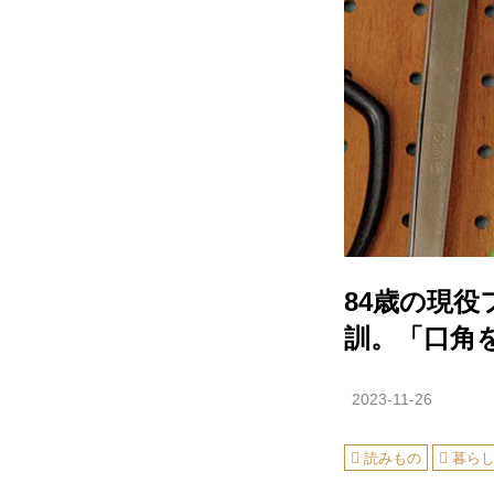
84歳の現
訓。「口角
2023-11-26
読みもの
暮ら