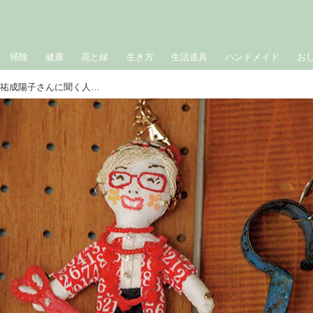
掃除
健康
花と緑
生き方
生活道具
ハンドメイド
お
84歳の現役フードコーディネーター・祐成陽子さんに聞く人生訓。「口角をあげて笑顔でいましょう」