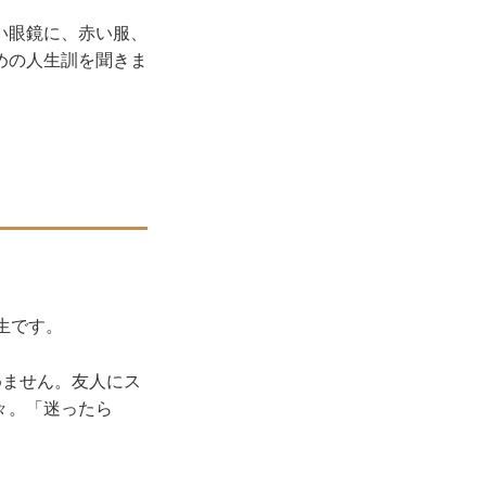
い眼鏡に、赤い服、
めの人生訓を聞きま
生です。
めません。友人にス
々。「迷ったら