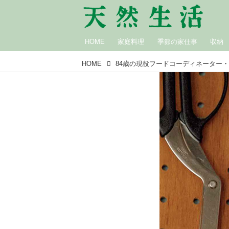
HOME
家庭料理
季節の家仕事
収納
HOME