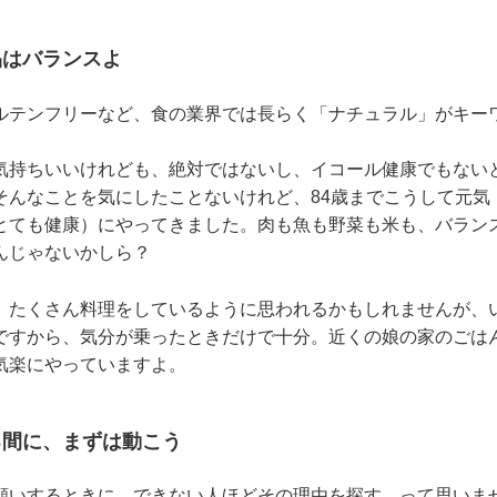
品はバランスよ
ルテンフリーなど、食の業界では長らく「ナチュラル」がキー
気持ちいいけれども、絶対ではないし、イコール健康でもない
そんなことを気にしたことないけれど、84歳までこうして元気
とても健康）にやってきました。肉も魚も野菜も米も、バラン
んじゃないかしら？
、たくさん料理をしているように思われるかもしれませんが、
ですから、気分が乗ったときだけで十分。近くの娘の家のごは
気楽にやっていますよ。
る間に、まずは動こう
願いするときに、できない人ほどその理由を探す、って思いませ