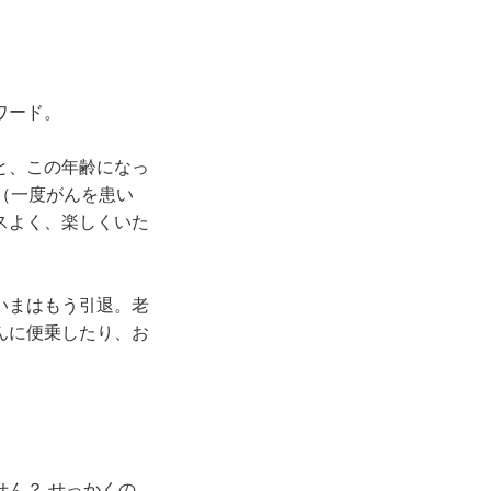
ワード。
と、この年齢になっ
（一度がんを患い
スよく、楽しくいた
いまはもう引退。老
んに便乗したり、お
ん？ せっかくの