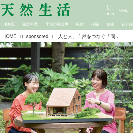
HOME
家庭料理
季節の家仕事
収納
掃除
健康
花と
HOME
sponsored
人と人、自然をつなぐ「間貫け（まぬけ）」な木の家／柳沢小実さん