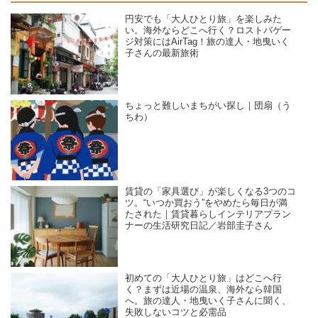
円安でも「大人ひとり旅」を楽しみた
い。海外ならどこへ行く？ロストバゲー
ジ対策にはAirTag！旅の達人・地曳いく
子さんの最新旅術
ちょっと難しいまちがい探し｜団扇（う
ちわ）
賃貸の「家具選び」が楽しくなる3つのコ
ツ。“いつか買おう”をやめたら毎日が満
たされた｜賃貸暮らしインテリアプラン
ナーの生活研究日記／岩部圭子さん
初めての「大人ひとり旅」はどこへ行
く？まずは近場の温泉、海外なら韓国
へ。旅の達人・地曳いく子さんに聞く、
失敗しないコツと必需品