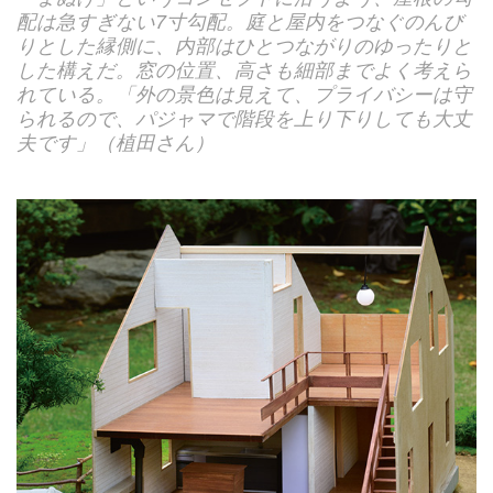
配は急すぎない7寸勾配。庭と屋内をつなぐのんび
りとした縁側に、内部はひとつながりのゆったりと
した構えだ。窓の位置、高さも細部までよく考えら
れている。「外の景色は見えて、プライバシーは守
られるので、パジャマで階段を上り下りしても大丈
夫です」（植田さん）