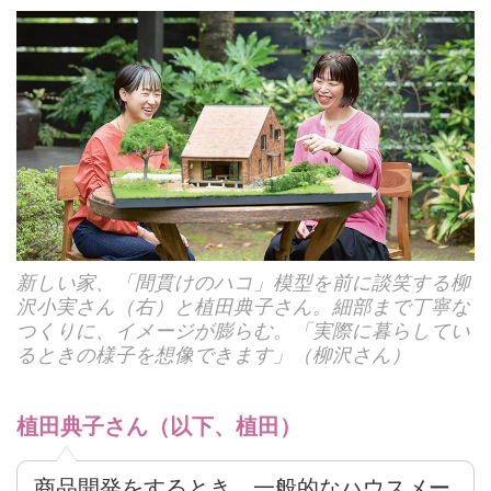
新しい家、「間貫けのハコ」模型を前に談笑する柳
沢小実さん（右）と植田典子さん。細部まで丁寧な
つくりに、イメージが膨らむ。「実際に暮らしてい
るときの様子を想像できます」（柳沢さん）
植田典子さん（以下、植田）
商品開発をするとき、一般的なハウスメー