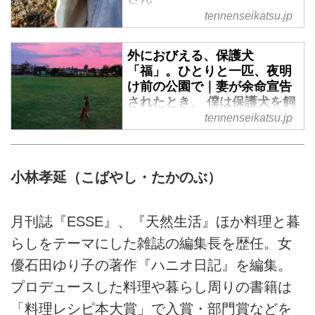
紹介します。 （『妻が余命宣告
tennenseikatsu.jp
妻・薫さんの末期ガン闘病中、絶
されたとき、 僕は保護犬を飼う
望の中にいた編集者の小林孝延さ
ことにした』より）
んとその家族を救ったのは、モデ
外におびえる、保護犬
ルでデザイナーの雅姫さんのすす
「福」。ひとりと一匹、夜明
け前の公園で｜妻が余命宣告
めで出会った、一匹の保護犬でし
されたとき、 僕は保護犬を飼
た。家に迎えたばかりの、臆病な
うことにした／小林孝延さん
tennenseikatsu.jp
「福」の様子を紹介します。
（『妻が余命宣告されたとき、
妻・薫さんの末期ガン闘病中、絶
僕は保護犬を飼うことにした』よ
望の中にいた編集者の小林孝延さ
り）
んとその家族を救ったのは、モデ
小林孝延（こばやし・たかのぶ）
ルでデザイナーの雅姫さんのすす
めで出会った、一匹の保護犬でし
月刊誌『ESSE』、『天然生活』ほか料理と暮
た。小林さんが「福」とのお散歩
に格闘する日々を紹介します。
らしをテーマにした雑誌の編集長を歴任。女
（『妻が余命宣告されたとき、
優石田ゆり子の著作『ハニオ日記』を編集。
僕は保護犬を飼うことにした』よ
プロデュースした料理や暮らし周りの書籍は
り）
「料理レシピ本大賞」で入賞・部門賞などを