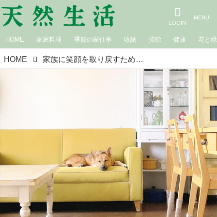
HOME
家庭料理
季節の家仕事
収納
掃除
健康
花と
HOME
家族に笑顔を取り戻すための選択。『妻が余命宣告されたとき、僕は保護犬を飼うことにした』著者・小林孝延さんが考える、“保護犬を飼う”ということ