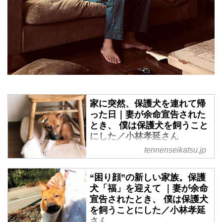
家に突然、保護犬を連れて帰
った日｜妻が余命宣告された
とき、 僕は保護犬を飼うこと
にした／小林孝延さん
tennenseikatsu.jp
妻・薫さんの末期ガン闘病中、絶
望の中にいた編集者の小林孝延さ
んとその家族を救ったのは、モデ
“困り顔”の新しい家族。保護
ルでデザイナーの雅姫さんのすす
犬「福」を迎えて ｜妻が余命
めで出会った、一匹の保護犬でし
宣告されたとき、 僕は保護犬
た。小林家に「アンズ」を連れて
を飼うことにした／小林孝延
帰り、「福」となった日のお話を
さん