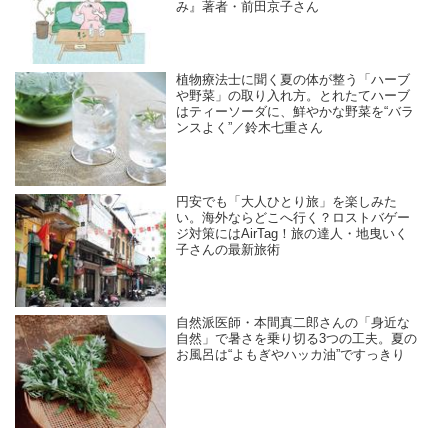
み』著者・前田京子さん
植物療法士に聞く夏の体が整う「ハーブ
や野菜」の取り入れ方。とれたてハーブ
はティーソーダに、鮮やかな野菜を“バラ
ンスよく”／鈴木七重さん
円安でも「大人ひとり旅」を楽しみた
い。海外ならどこへ行く？ロストバゲー
ジ対策にはAirTag！旅の達人・地曳いく
子さんの最新旅術
自然派医師・本間真二郎さんの「身近な
自然」で暑さを乗り切る3つの工夫。夏の
お風呂は“よもぎやハッカ油”ですっきり