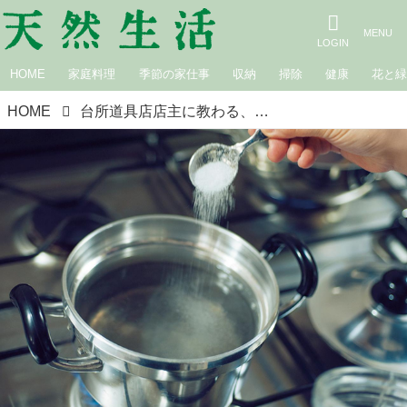
HOME
家庭料理
季節の家仕事
収納
掃除
健康
花と
HOME
台所道具店店主に教わる、アルミ鍋とざるの正しいお手入れ方法。だいどこ道具ツチキリ店主・土切敬子さんの冬の夜なべ仕事