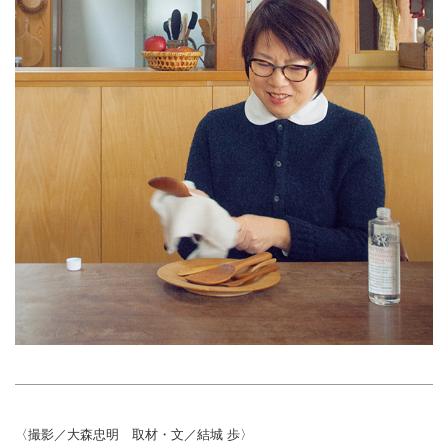
〈撮影／大森忠明 取材・文／結城 歩〉