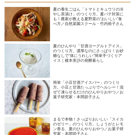
夏の養生ごはん「トマトとキュウリの冷
やし茶漬け」のつくり方。夏バテ対策に
も！農家が教える夏野菜の“おいしい”食
べ方／自然菜園スクール・竹内裕子さん
夏のひんやり「甘酒ヨーグルトアイス」
のつくり方。濃厚なのにさっぱり！お砂
糖なしで“体にうれしい”簡単手づくりア
イス｜榎本美沙の発酵暮らし
簡単「小豆甘酒アイスバー」のつくり
方。小豆と甘酒たっぷりでヘルシー！混
ぜて凍らせるだけのひんやりおやつ／お
菓子研究家・本間節子さん
まるで本物！さっぱりおいしい「スイカ
のゼリー」のつくり方。しょうがとレモ
ン香る、夏のひんやりおやつ／お菓子研
究家・本間節子さん