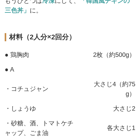
もうひとつは
冷凍
にして、
「韓国風チキンの
三色丼」
に。
材料（2人分×2回分）
● 鶏胸肉
2枚（約500g）
● A
大さじ4（約75
・コチュジャン
g）
・しょうゆ
大さじ2
・砂糖、酒、トマトケチ
各大さじ1
ャップ、ごま油