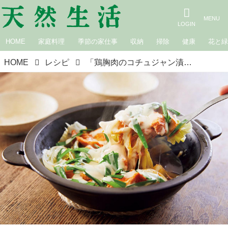
HOME
家庭料理
季節の家仕事
収納
掃除
健康
花と
HOME
レシピ
「鶏胸肉のコチュジャン漬け」を使ってつくる、2日分のおかず｜毎日何を作るか、悩む人へ。まさみ式 考えない晩ごはん／小林まさみさん