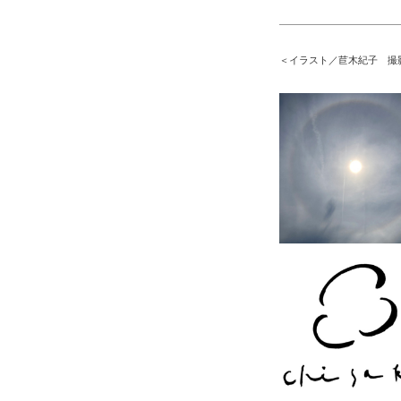
＜イラスト／苣木紀子 撮