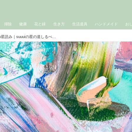
掃除
健康
花と緑
生き方
生活道具
ハンドメイド
お
［獅子座］2024年4月～6月の星読み｜suuuiの星の道しるべ・星座別占い