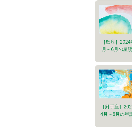
［蟹座］2024
月～6月の星
［射手座］202
4月～6月の星