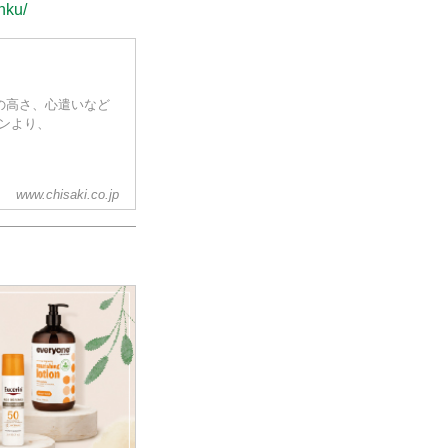
nku/
志の高さ、心遣いなど
ョンより、
www.chisaki.co.jp