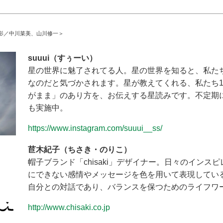
影／中川菜美、山川修一＞
suuui（すぅーい）
星の世界に魅了されてる人。星の世界を知ると、私た
なのだと気づかされます。星が教えてくれる、私たち
がまま」のあり方を、お伝えする星読みです。不定期
も実施中。
https://www.instagram.com/suuui__ss/
苣木紀子（ちさき・のりこ）
帽子ブランド「chisaki」デザイナー。日々のインス
にできない感情やメッセージを色を用いて表現してい
自分との対話であり、バランスを保つためのライフワ
http://www.chisaki.co.jp