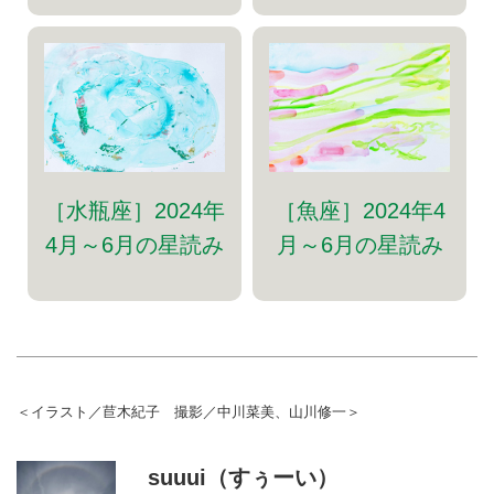
［水瓶座］2024年
［魚座］2024年4
4月～6月の星読み
月～6月の星読み
＜イラスト／苣木紀子 撮影／中川菜美、山川修一＞
suuui（すぅーい）