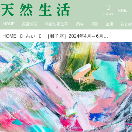
HOME
家庭料理
季節の家仕事
収納
掃除
健康
花と
HOME
占い
［獅子座］2024年4月～6月の星読み｜suuuiの星の道しるべ・星座別占い