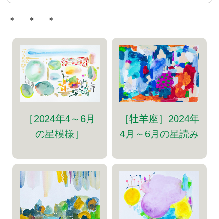
＊ ＊ ＊
［2024年4～6月
［牡羊座］2024年
の星模様］
4月～6月の星読み