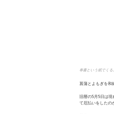
奉書という紙でくる
菖蒲とよもぎを和
旧暦の5月5日は
て厄払いをしたの