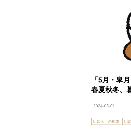
「5月・皐
春夏秋冬、
2024-05-01
暮らしの知恵