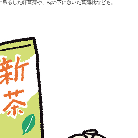
に吊るした軒菖蒲や、枕の下に敷いた菖蒲枕なども。