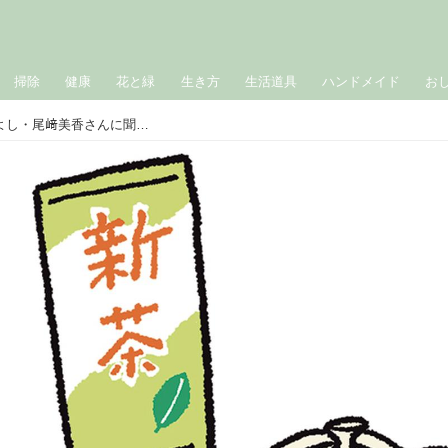
掃除
健康
花と緑
生き方
生活道具
ハンドメイド
お
「5月・皐月」日本の年中行事｜いとよし・尾﨑美香さんに聞く、春夏秋冬、暮らしの行事ごよみ