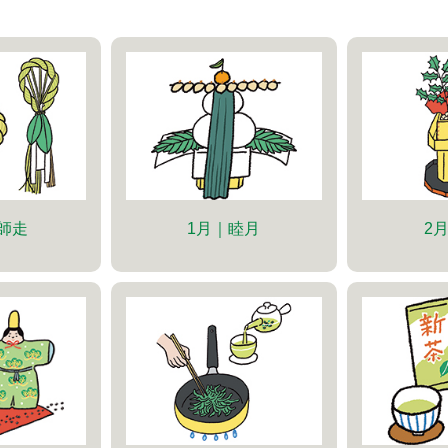
｜師走
1月｜睦月
2