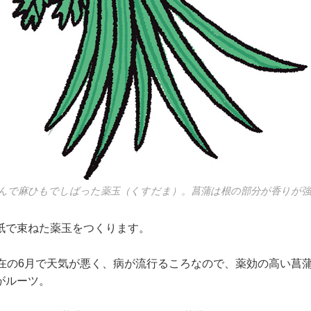
んで麻ひもでしばった薬玉（くすだま）。菖蒲は根の部分が香りが
紙で束ねた薬玉をつくります。
現在の6月で天気が悪く、病が流行るころなので、薬効の高い菖
がルーツ。