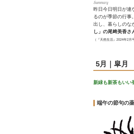
昨日今日明日が連
るのが季節の行事
出し、暮らしのな
し」の尾﨑美香さ
（『天然生活』2024年2月
5月｜皐月
新緑も新茶もいい
端午の節句の