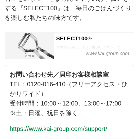
する『SELECT100』は、毎日のごはんづくり
を楽しむ私たちの味方です。
SELECT100®
貝印のキッチン用品ブランド
www.kai-group.com
「SELECT100」の公式サイト。
料理を通じて「幸せな時間作り」
のお手伝いをする、基本の調理道
お問い合わせ先／貝印お客様相談室
具ブランドです。
TEL：0120-016-410（フリーアクセス・ひ
かりワイド）
受付時間：10:00～12:00、13:00～17:00
※土・日曜、祝日を除く
https://www.kai-group.com/support/