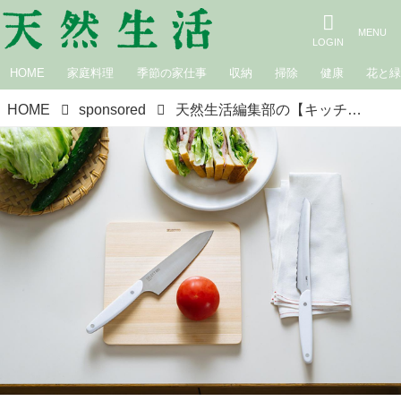
HOME
家庭料理
季節の家仕事
収納
掃除
健康
花と
HOME
sponsored
天然生活編集部の【キッチンツール・レポート】SELECT100「ナイフ2種」と「カッティングボード」頼れる“切る”道具でサンドイッチづくりがいっそう楽しく