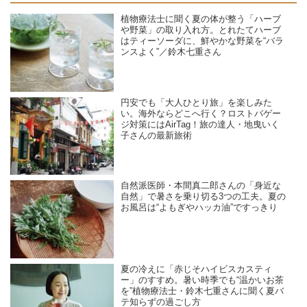
植物療法士に聞く夏の体が整う「ハーブ
や野菜」の取り入れ方。とれたてハーブ
はティーソーダに、鮮やかな野菜を“バラ
ンスよく”／鈴木七重さん
円安でも「大人ひとり旅」を楽しみた
い。海外ならどこへ行く？ロストバゲー
ジ対策にはAirTag！旅の達人・地曳いく
子さんの最新旅術
自然派医師・本間真二郎さんの「身近な
自然」で暑さを乗り切る3つの工夫。夏の
お風呂は“よもぎやハッカ油”ですっきり
夏の冷えに「赤じそハイビスカスティ
ー」のすすめ。暑い時季でも“温かいお茶
を”植物療法士・鈴木七重さんに聞く夏バ
テ知らずの過ごし方