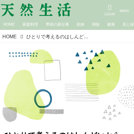
HOME
家庭料理
季節の家仕事
収納
掃除
健康
花と
HOME
ひとりで考えるのはしんどいから、「対話」を。聴き合うための約束事と進め方とは？／哲学研究者の永井玲衣さん