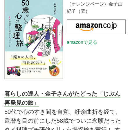
（オレンジページ）金子由
紀子（著）
amazonで見る
暮らしの達人・金子さんがたどった「じぶん
再発見の旅」
50代で心のすき間を自覚、紆余曲折を経て、
還暦を目の前にした58歳でついに念願だった
タイ料理プチ研修&川・市場探検を実行！ 本