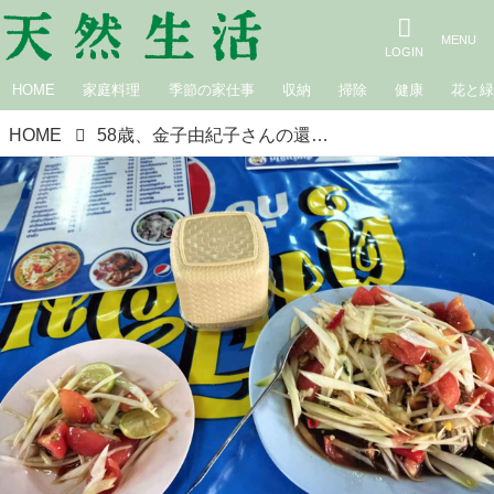
HOME
家庭料理
季節の家仕事
収納
掃除
健康
花と
HOME
58歳、金子由紀子さんの還暦目前「タイひとり旅」。本場の“ソムタム”をつくりたい......こうして目的地は決まった