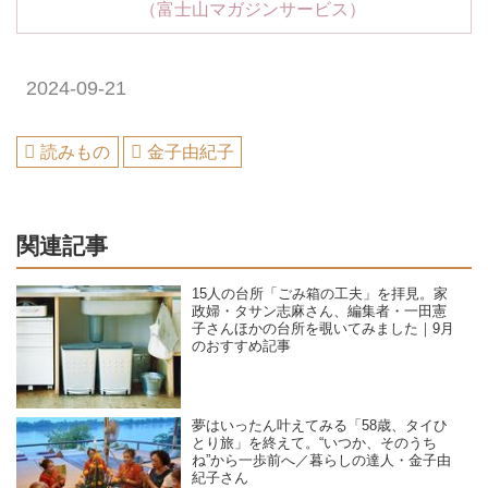
（富士山マガジンサービス）
2024-09-21
読みもの
金子由紀子
関連記事
15人の台所「ごみ箱の工夫」を拝見。家
政婦・タサン志麻さん、編集者・一田憲
子さんほかの台所を覗いてみました｜9月
のおすすめ記事
夢はいったん叶えてみる「58歳、タイひ
とり旅」を終えて。“いつか、そのうち
ね”から一歩前へ／暮らしの達人・金子由
紀子さん