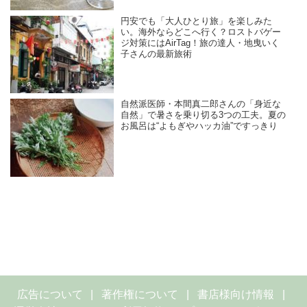
円安でも「大人ひとり旅」を楽しみた
い。海外ならどこへ行く？ロストバゲー
ジ対策にはAirTag！旅の達人・地曳いく
子さんの最新旅術
自然派医師・本間真二郎さんの「身近な
自然」で暑さを乗り切る3つの工夫。夏の
お風呂は“よもぎやハッカ油”ですっきり
広告について
著作権について
書店様向け情報