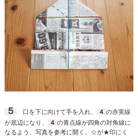
５
口を下に向けて手を入れ、
４
の赤実線
が底辺になり、
４
の青点線が四角の対角線に
なるよう、写真を参考に開く。☆が★印にく