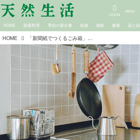
HOME
家庭料理
季節の家仕事
収納
掃除
健康
花と
HOME
「新聞紙でつくるごみ箱」のつくり方。キッチンの生ごみ受けに便利／プラなし生活・古賀陽子さん