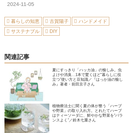
2024-11-05
暮らしの知恵
古賀陽子
ハンドメイド
サステナブル
DIY
関連記事
夏にすっきり「ハッカ油」の愉しみ。虫
よけや消臭…1本で驚くほど“暮らしに役
立つ”使い方と豆知識／『はっか油の愉し
み』著者・前田京子さん
植物療法士に聞く夏の体が整う「ハーブ
や野菜」の取り入れ方。とれたてハーブ
はティーソーダに、鮮やかな野菜を“バラ
ンスよく”／鈴木七重さん