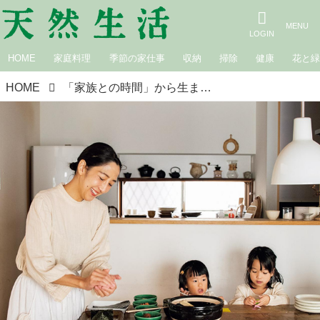
HOME
家庭料理
季節の家仕事
収納
掃除
健康
花と
HOME
「家族との時間」から生まれた、新しい“5つの試み”子育てと仕事の両立を楽しむ、暮らしの工夫／植物料理家きみえ・野田悠子さん