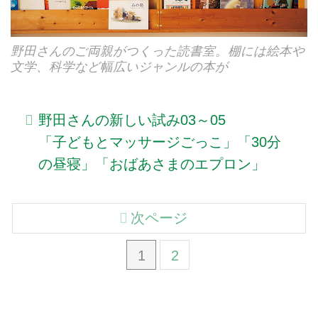
野田さんのご両親がつくった読書室。棚には絵本や
文学、科学など幅広いジャンルの本が
野田さんの新しい試み03～05
「子どもとマッサージごっこ」「30分
の昼寝」「おばあさまのエプロン」
次ページ
1
2