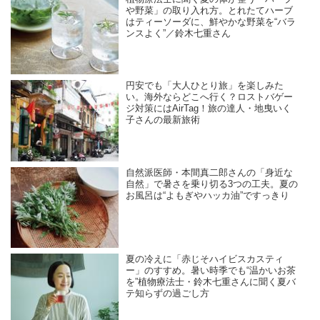
や野菜」の取り入れ方。とれたてハーブ
はティーソーダに、鮮やかな野菜を“バラ
ンスよく”／鈴木七重さん
円安でも「大人ひとり旅」を楽しみた
い。海外ならどこへ行く？ロストバゲー
ジ対策にはAirTag！旅の達人・地曳いく
子さんの最新旅術
自然派医師・本間真二郎さんの「身近な
自然」で暑さを乗り切る3つの工夫。夏の
お風呂は“よもぎやハッカ油”ですっきり
夏の冷えに「赤じそハイビスカスティ
ー」のすすめ。暑い時季でも“温かいお茶
を”植物療法士・鈴木七重さんに聞く夏バ
テ知らずの過ごし方