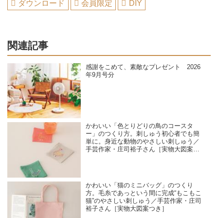
ダウンロード
会員限定
DIY
関連記事
感謝をこめて、素敵なプレゼント 2026
年9月号分
かわいい「色とりどりの鳥のコースタ
ー」のつくり方。刺しゅう初心者でも簡
単に。身近な動物のやさしい刺しゅう／
手芸作家・庄司裕子さん［実物大図案つ
き］
かわいい「猫のミニバッグ」のつくり
方。毛糸であっという間に完成“もこもこ
猫”のやさしい刺しゅう／手芸作家・庄司
裕子さん［実物大図案つき］