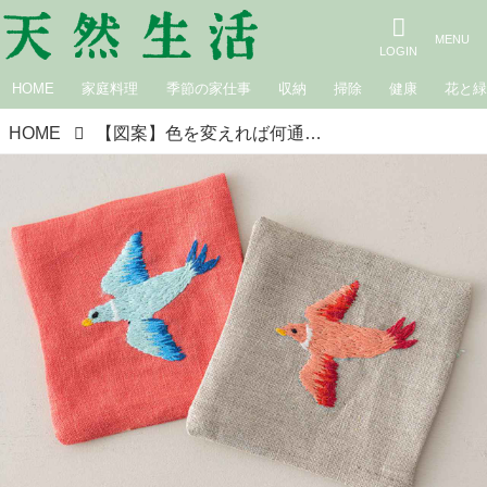
HOME
家庭料理
季節の家仕事
収納
掃除
健康
花と
HOME
【図案】色を変えれば何通りも楽しめる「鳥の刺しゅう」実物大の図案と「コースター」のつくり方／手芸作家・庄司裕子さん