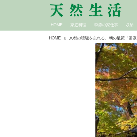
HOME
家庭料理
季節の家仕事
収納
HOME