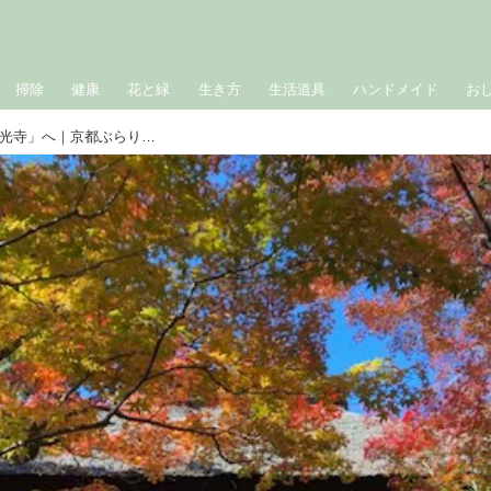
掃除
健康
花と緑
生き方
生活道具
ハンドメイド
お
京都の喧騒を忘れる、朝の散策「常寂光寺」へ｜京都ぶらり・そぞろ日記／沖 幸子