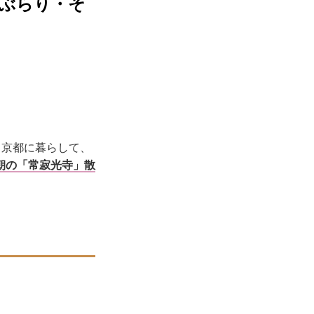
都ぶらり・そ
。京都に暮らして、
朝の「常寂光寺」散