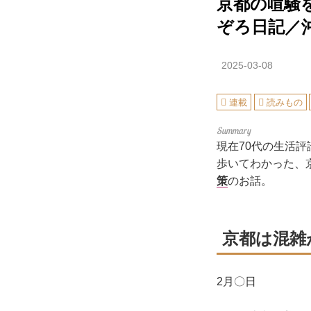
京都の喧騒
ぞろ日記／沖
2025-03-08
連載
読みもの
現在70代の生活評
歩いてわかった、
策
のお話。
京都は混雑
2月〇日