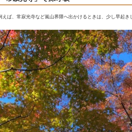
例えば、常寂光寺など嵐山界隈へ出かけるときは、少し早起き