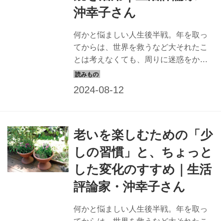
沖幸子さん
何かと悩ましい人生後半戦。年を取っ
てからは、世界を救うなど大それたこ
とは考えなくても、周りに迷惑をかけ
ずにどうやって快適に暮らせるか、小
さな知恵を働かせてみるだけでもいい
かもしれません。「掃除のカリスマ」
として知られる生活評論家・沖幸子さ
んの著書『初めての"老い"を上手に生き
老いを楽しむための「少
る』（笠間書院）より、シニアライフ
の豊かな楽しみ方を紹介。今回は「鏡
しの習慣」と、ちょっと
と美しい暮らし」のお話です。
した変化のすすめ｜生活
評論家・沖幸子さん
何かと悩ましい人生後半戦。年を取っ