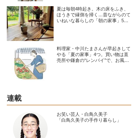
夏は毎朝4時起き。木の床をふき、
ほうきで縁側を掃く…昔ながらのて
いねいな暮らしの「朝の家事」5つ
／料理作家・豊村薫さん
料理家・中川たまさんが早起きして
やる「夏の家事」4つ。買い物は直
売所や鎌倉の“レンバイ”で、お風呂
掃除は朝の日課に
連載
お笑い芸人・白鳥久美子
「白鳥久美子の手作り暮らし」