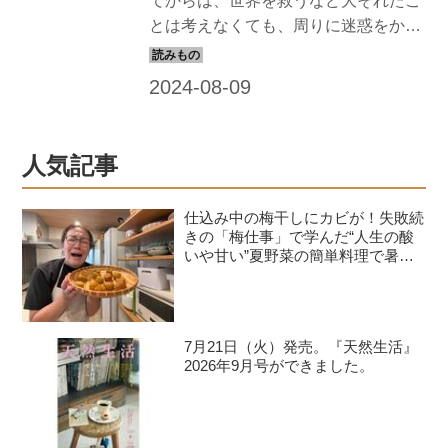
てからは、世界を救うなど大それたこ
とは考えなくても、周りに迷惑をかけ
ずにどうやって快適に暮らせるか、小
さな知恵を働かせてみるだけでもいい
かもしれません。「掃除のカリスマ」
として知られる生活評論家・沖幸子さ
んの著書『初めての"老い"を上手に生き
人気記事
る』（笠間書院）より、シニアライフ
の豊かな楽しみ方を紹介。今回は「毎
仕込み中の梅干しにカビが！失敗続
日の習慣」と「ちょっとした変化」の
きの「梅仕事」で学んだ“人生の酸
お話について。
いや甘い”夏野菜の簡単料理で暑さ
を乗り切る｜たんぽぽ白鳥久美子の
手づくり暮らし
7月21日（火）発売。『天然生活』
2026年9月号ができました。