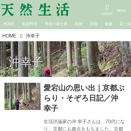
HOME
家庭料理
季節の家仕事
収納
掃除
健康
花と
HOME
沖幸子
沖幸子
愛宕山の思い出｜京都ぶ
らり・そぞろ日記／沖
幸子
生活評論家の沖 幸子さんは、70代にな
り、京都にも拠点をもちました。京都