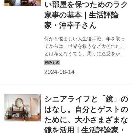
い部屋を保つためのラク
家事の基本｜生活評論
家・沖幸子さん
何かと悩ましい人生後半戦。年を取っ
てからは、世界を救うなど大それたこ
とは考えなくても、周りに迷惑をかけ
ずにどうやって快適に暮らせるか、小
さな知恵を働かせてみるだけでもいい
かもしれません。「掃除のカリスマ」
として知られる生活評論家・沖幸子さ
んの著書『初めての"老い"を上手に生き
シニアライフと「鏡」の
る』（笠間書院）より、シニアライフ
の豊かな楽しみ方を紹介。今回は「疲
はなし。自分とゲストの
れない掃除の仕方」と、「美しい部屋
ために、大小さまざまな
を保つためのラク家事の基本」につい
て。
鏡を活用｜生活評論家・