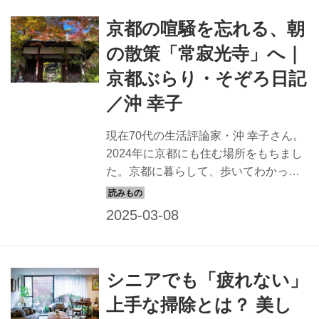
京都の喧騒を忘れる、朝
の散策「常寂光寺」へ｜
京都ぶらり・そぞろ日記
／沖 幸子
現在70代の生活評論家・沖 幸子さん。
2024年に京都にも住む場所をもちまし
た。京都に暮らして、歩いてわかっ
た、京都の楽しみを綴るエッセイ。今
回は、静かな京都を楽しむ、朝の「常
寂光寺」散策のお話。
シニアでも「疲れない」
上手な掃除とは？ 美し