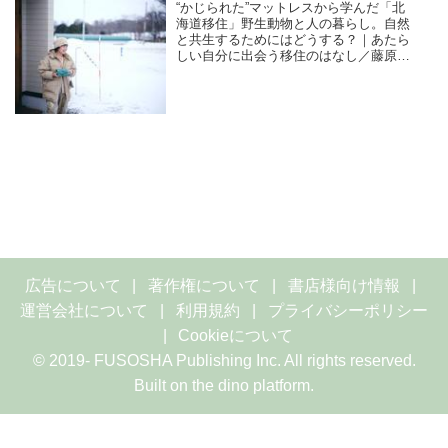
“かじられた”マットレスから学んだ「北
海道移住」野生動物と人の暮らし。自然
と共生するためにはどうする？｜あたら
しい自分に出会う移住のはなし／藤原奈
緒（料理家、エッセイスト）
広告について
著作権について
書店様向け情報
運営会社について
利用規約
プライバシーポリシー
Cookieについて
© 2019- FUSOSHA Publishing Inc. All rights reserved.
Built on
the dino platform
.