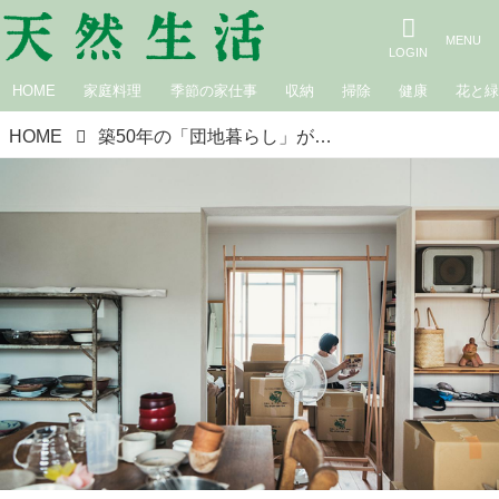
HOME
家庭料理
季節の家仕事
収納
掃除
健康
花と
HOME
築50年の「団地暮らし」が教えてくれた、“自分の暮らし”をつくるということ｜あたらしい自分に出会う移住のはなし 藤原奈緒