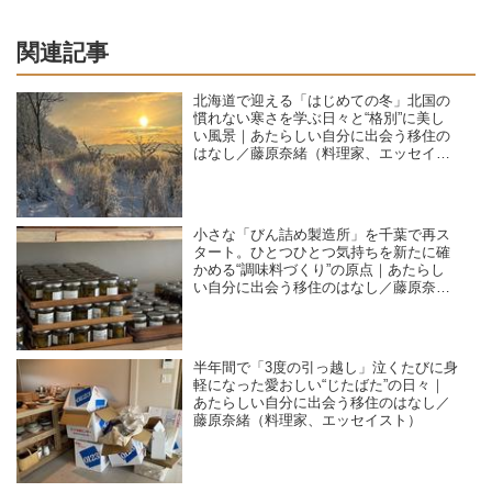
関連記事
北海道で迎える「はじめての冬」北国の
慣れない寒さを学ぶ日々と“格別”に美し
い風景｜あたらしい自分に出会う移住の
はなし／藤原奈緒（料理家、エッセイス
ト）
小さな「びん詰め製造所」を千葉で再ス
タート。ひとつひとつ気持ちを新たに確
かめる“調味料づくり”の原点｜あたらし
い自分に出会う移住のはなし／藤原奈緒
（料理家、エッセイスト）
半年間で「3度の引っ越し」泣くたびに身
軽になった愛おしい“じたばた”の日々｜
あたらしい自分に出会う移住のはなし／
藤原奈緒（料理家、エッセイスト）