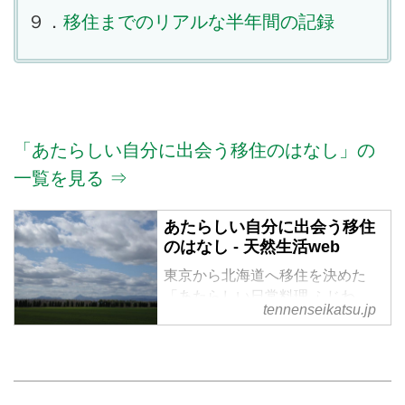
９．
移住までのリアルな半年間の記録
「あたらしい自分に出会う移住のはなし」の
一覧を見る ⇒
あたらしい自分に出会う移住
のはなし - 天然生活web
東京から北海道へ移住を決めた
「あたらしい日常料理 ふじわ
tennenseikatsu.jp
ら」の藤原奈緒さん。今ある肩書
きにとらわれず、自分らしく軽や
かに生きる。人生の転機を迎え、
あたらしい自分に出逢っていく冒
険の日々を綴ります。