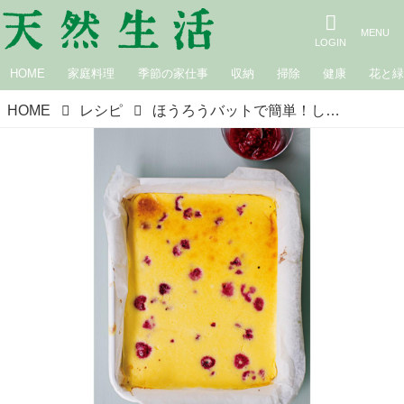
HOME
家庭料理
季節の家仕事
収納
掃除
健康
花と
HOME
レシピ
ほうろうバットで簡単！しっとり食感の「ラズベリーNYチーズケーキ」のつくり方。ケーキ型要らずで“初心者にもやさしい”お手軽レシピ／料理研究家・若山曜子さん