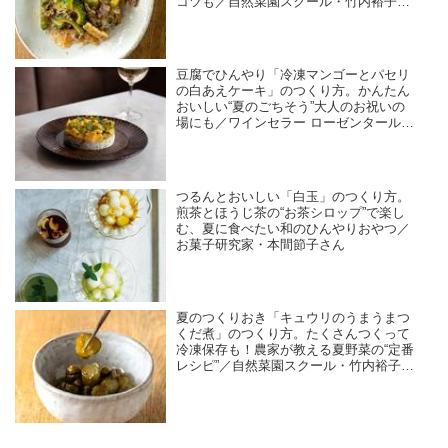
コツも／自然菜園スクール・竹内裕子さ
ん
豆腐でひんやり「冷凍マンゴーとパセリ
の白あえケーキ」のつくり方。かんたん
おいしい“夏のごちそう”大人のお祝いの
場にも／ワインセラー ローゼンタール・
島田由美子さん
つるんとおいしい「白玉」のつくり方。
煎茶とほうじ茶の“お茶シロップ”で楽し
む、夏に食べたい和のひんやりおやつ／
お菓子研究家・本間節子さん
夏のつくりおき「キュウリのうまうまつ
くだ煮」のつくり方。たくさんつくって
冷凍保存も！農家が教える夏野菜の“定番
レシピ”／自然菜園スクール・竹内裕子さ
ん