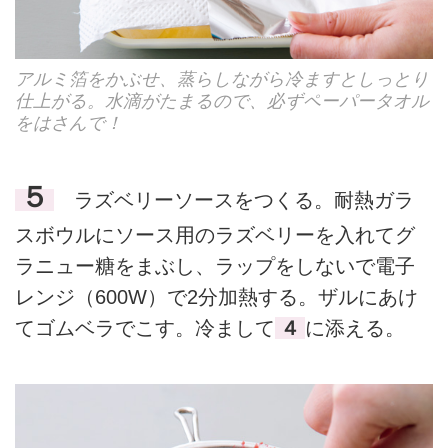
アルミ箔をかぶせ、蒸らしながら冷ますとしっとり
仕上がる。水滴がたまるので、必ずペーパータオル
をはさんで！
５
ラズベリーソースをつくる。耐熱ガラ
スボウルにソース用のラズベリーを入れてグ
ラニュー糖をまぶし、ラップをしないで電子
レンジ（600W）で2分加熱する。ザルにあけ
てゴムベラでこす。冷まして
４
に添える。