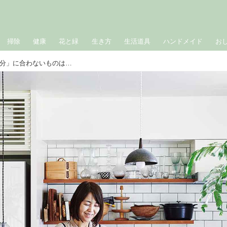
掃除
健康
花と緑
生き方
生活道具
ハンドメイド
お
思い出があっても高価でも「いまの自分」に合わないものは手放して、心も暮らしもすっきり。インテリアスタイリスト・みつまともこさんの整理整頓ルール