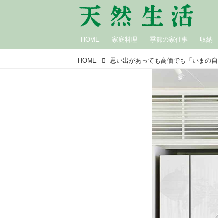
HOME
家庭料理
季節の家仕事
収納
HOME