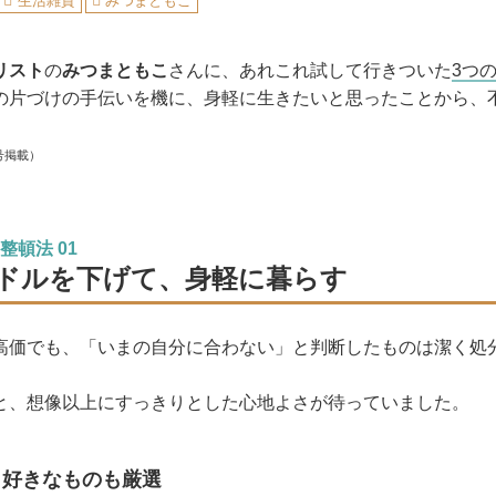
生活雑貨
みつまともこ
リスト
の
みつまともこ
さんに、あれこれ試して行きついた
3つ
の片づけの手伝いを機に、身軽に生きたいと思ったことから、
。
号掲載）
頓法 01
ドルを下げて、身軽に暮らす
高価でも、「いまの自分に合わない」と判断したものは潔く処
と、想像以上にすっきりとした心地よさが待っていました。
、好きなものも厳選