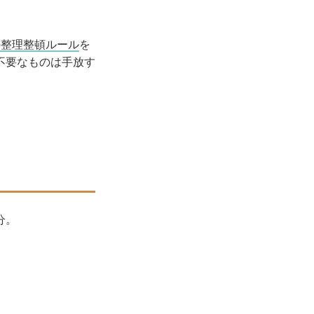
の整理整頓ルール
を
不要なものは手放す
分。