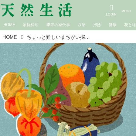
HOME
家庭料理
季節の家仕事
収納
掃除
健康
花と
HOME
ちょっと難しいまちがい探し｜お盆