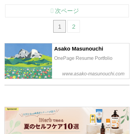
次ページ
1
2
Asako Masunouchi
OnePage Resume Portfolio
www.asako-masunouchi.com