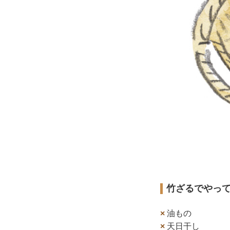
竹ざるでやっ
×
油もの
×
天日干し