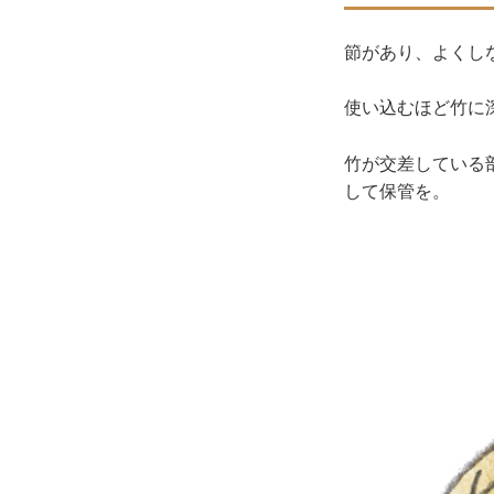
節があり、よくし
使い込むほど竹に
竹が交差している
して保管を。