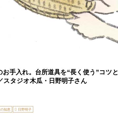
のお手入れ。台所道具を“長く使う”コツ
／スタジオ木瓜・日野明子さん
しの知恵
日野明子