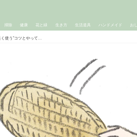
掃除
健康
花と緑
生き方
生活道具
ハンドメイド
お
「竹ざる」のお手入れ。台所道具を“長く使う”コツとやってはいけないこと／スタジオ木瓜・日野明子さん