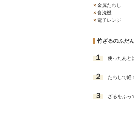
×
金属たわし
×
食洗機
×
電子レンジ
竹ざるのふだ
１
使ったあとは
２
たわしで軽く
３
ざるをふって