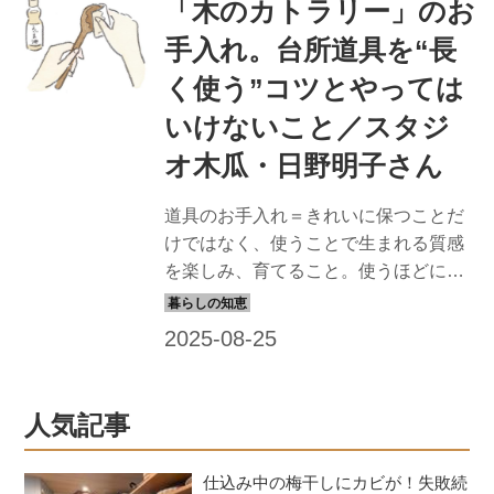
「木のカトラリー」のお
手入れ。台所道具を“長
く使う”コツとやっては
いけないこと／スタジ
オ木瓜・日野明子さん
道具のお手入れ＝きれいに保つことだ
けではなく、使うことで生まれる質感
を楽しみ、育てること。使うほどにな
じんで風合いが増し、よりいっそう愛
着がわく。今回は、日野明子さんに
「木のカトラリー」の手入れ法を教わ
りました。（『天然生活』2024年9月
号掲載）
人気記事
仕込み中の梅干しにカビが！失敗続