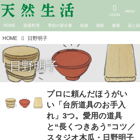
HOME
家庭料理
季節の家仕事
収納
掃除
健康
花と
HOME
日野明子
日野明子
プロに頼んだほうがい
い「台所道具のお手入
れ」3つ。愛用の道具
と“長くつきあう”コツ／
スタジオ木瓜・日野明子