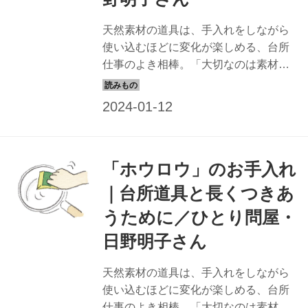
天然素材の道具は、手入れをしながら
使い込むほどに変化が楽しめる、台所
仕事のよき相棒。「大切なのは素材を
知ること」と話す「ひとり問屋」で道
具のプロの日野明子さんに、素材ごと
のお手入れのコツを教わります。今回
は、「漆」のお手入れを。 （『天然生
活』2022年2月号掲載） 日野さんの愛
「ホウロウ」のお手入れ
用道具 「漆」の器 日々つやが増す、
「猪狩史幸（いがりまさゆき）さん」
｜台所道具と長くつきあ
の正法寺椀 作家がみずから漆を採取し
うために／ひとり問屋・
てつくる漆器。使うほどに艶やかにな
るので、新品ではなくこちらを譲って
日野明子さん
ほしいといわれることも。「煮物など
おかずを入れるのにも重宝していま
天然素材の道具は、手入れをしながら
す」 ごはん用の「安比塗（あっぴぬ
使い込むほどに変化が楽しめる、台所
り）漆器工房」の飯椀 日野さんは、汁
仕事のよき相棒。「大切なのは素材を