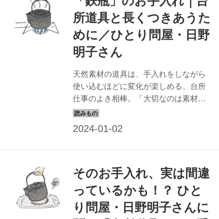
「鉄瓶」のお手入れ｜台
所道具と長くつきあうた
めに／ひとり問屋・日野
明子さん
天然素材の道具は、手入れをしながら
使い込むほどに変化が楽しめる、台所
仕事のよき相棒。「大切なのは素材を
知ること」と話す「ひとり問屋」で道
具のプロの日野明子さんに、素材ごと
のお手入れのコツを教わります。今回
は、「鉄瓶」のお手入れを。（『天然
生活』2022年2月号掲載）
そのお手入れ、実は間違
っているかも！？ ひと
り問屋・日野明子さんに