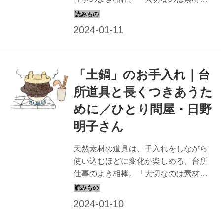
もの...
知ること」と話す「ひとり問屋」で道
具のプロの日野明子さんに、素材ごと
のお手入れのコツを教わります。今回
は、「ホウロウ」のお手入れを。
（『天然生活』2022年2月号掲載）
「土鍋」のお手入れ｜台
所道具と長くつきあうた
めに／ひとり問屋・日野
明子さん
天然素材の道具は、手入れをしながら
使い込むほどに変化が楽しめる、台所
仕事のよき相棒。「大切なのは素材を
知ること」と話す「ひとり問屋」で道
具のプロの日野明子さんに、素材ごと
のお手入れのコツを教わります。今回