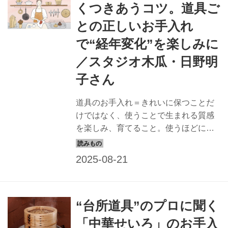
くつきあうコツ。道具ご
との正しいお手入れ
で“経年変化”を楽しみに
／スタジオ木瓜・日野明
子さん
道具のお手入れ＝きれいに保つことだ
けではなく、使うことで生まれる質感
を楽しみ、育てること。使うほどにな
じんで風合いが増し、よりいっそう愛
着がわく。日野明子さんに台所道具を
よい状態で長く使うコツを聞きまし
た。（『天然生活』2024年9月号掲
載）
“台所道具”のプロに聞く
「中華せいろ」のお手入