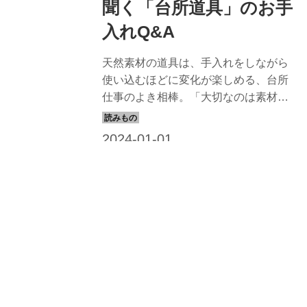
聞く「台所道具」のお手
入れQ&A
天然素材の道具は、手入れをしながら
使い込むほどに変化が楽しめる、台所
仕事のよき相棒。「大切なのは素材を
知ること」と話す「ひとり問屋」で道
具のプロの日野明子さんに、道具と長
くつきあうコツを教わります。（『天
然生活』2022年2月号掲載）
Shop