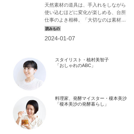
天然素材の道具は、手入れをしながら
使い込むほどに変化が楽しめる、台所
仕事のよき相棒。「大切なのは素材を
知ること」と話す「ひとり問屋」で道
具のプロの日野明子さんに、素材ごと
のお手入れのコツを教わります。今回
は、「中華せいろ」のお手入れを。
（『天然生活』2022年2月号掲載）
スタイリスト・植村美智子
「おしゃれのABC」
料理家、発酵マイスター・榎本美沙
「榎本美沙の発酵暮らし」