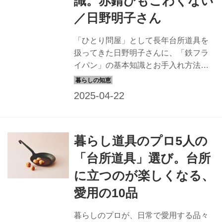
識。赤錆びもこわくない
／日野明子さん
「ひとり問屋」として長年台所道具を
扱ってきた日野明子さんに、「鉄フラ
イパン」の基本知識とお手入れ方法に
ついて教えていただきました。重くて
錆びるとやっかいなのに、なんとも魅
力的な“鉄”。湿気と塩分を攻略すれば、
仲良くなれるそうです。『台所道具の
選び方、使い方、繕い方』（グラフィ
暮らし道具のプロ5人の
ック社）より一部抜粋で紹介します。
「台所道具」選び。台所
に立つのが楽しくなる、
愛用の10品
暮らしのプロが、日常で愛用する品々