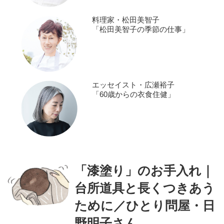
料理家・松田美智子
「松田美智子の季節の仕事」
エッセイスト・広瀬裕子
「60歳からの衣食住健」
「漆塗り」のお手入れ｜
台所道具と長くつきあう
ために／ひとり問屋・日
野明子さん