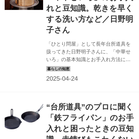
れと豆知識。乾きを早く
する洗い方など／日野明
子さん
「ひとり問屋」として長年台所道具を
扱ってきた日野明子さんに、「中華せ
いろ」の基本知識とお手入れ方法につ
いて教えていただきました。蒸し料理
などをそのまま食卓に出せる、人気者
の“中華せいろ”。長く使い続けるための
メンテナンス方法を覚えておきましょ
う。『台所道具の選び方、使い方、繕
“台所道具”のプロに聞く
い方』（グラフィック社）より一部抜
粋で紹介します。
「鉄フライパン」のお手
入れと困ったときの豆知