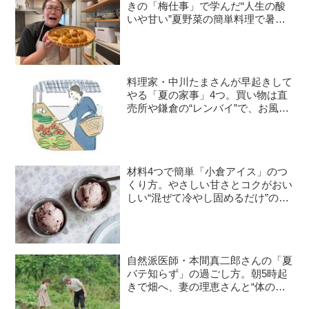
きの「梅仕事」で学んだ“人生の酸
いや甘い”夏野菜の簡単料理で暑さ
を乗り切る｜たんぽぽ白鳥久美子の
手づくり暮らし
料理家・中川たまさんが早起きして
やる「夏の家事」4つ。買い物は直
売所や鎌倉の“レンバイ”で、お風呂
掃除は朝の日課に
材料4つで簡単「小倉アイス」のつ
くり方。やさしい甘さとコクがおい
しい“混ぜて冷やし固めるだけ”のひ
んやりおやつ／お菓子研究家・本間
節子さん
自然派医師・本間真二郎さんの「夏
バテ知らず」の過ごし方。朝5時起
きで畑へ、妻の理恵さんと“体の
声”を聞きながら自然豊かに暮らす