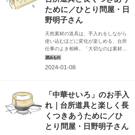
ために／ひとり問屋・日
野明子さん
天然素材の道具は、手入れをしながら
使い込むほどに変化が楽しめる、台所
仕事のよき相棒。「大切なのは素材を
知ること」と話す「ひとり問屋」で道
具のプロの日野明子さんに、素材ごと
のお手入れのコツを教わります。今回
は、「まな板」のお手入れを。（『天
然生活』2022年2月号掲載）
「中華せいろ」のお手入
れ｜台所道具と楽しく長
くつきあうために／ひ
とり問屋・日野明子さん