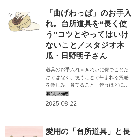
載）
「曲げわっぱ」のお手入
れ。台所道具を“長く使
う”コツとやってはいけ
ないこと／スタジオ木
瓜・日野明子さん
道具のお手入れ＝きれいに保つことだ
けではなく、使うことで生まれる質感
を楽しみ、育てること。使うほどにな
じんで風合いが増し、よりいっそう愛
着がわく。今回は、日野明子さんに
「曲げわっぱ」の手入れ法を教わりま
した。（『天然生活』2024年9月号掲
載）
愛用の「台所道具」と長