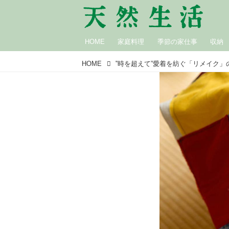
HOME
家庭料理
季節の家仕事
収納
HOME