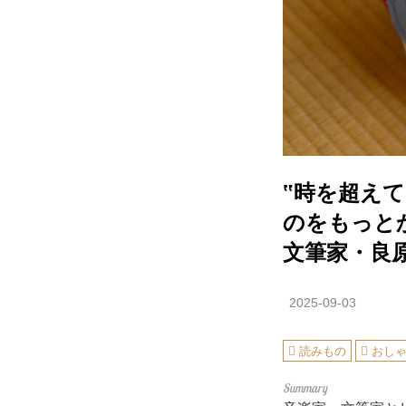
‟時を超え
のをもっと
文筆家・良
2025-09-03
読みもの
おし