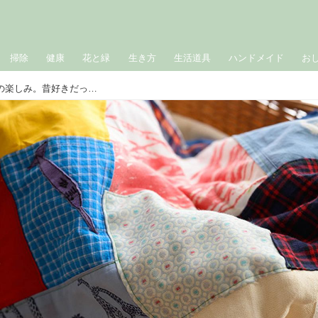
掃除
健康
花と緑
生き方
生活道具
ハンドメイド
お
‟時を超えて”愛着を紡ぐ「リメイク」の楽しみ。昔好きだったものをもっとかわいく、これからもずっと好きなものに／音楽家、文筆家・良原リエさん