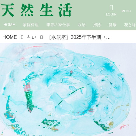
HOME
家庭料理
季節の家仕事
収納
掃除
健康
花と
HOME
占い
［水瓶座］2025年下半期〈10月・11月・12月の運勢〉秋の星占い｜suuuiの星の道しるべ