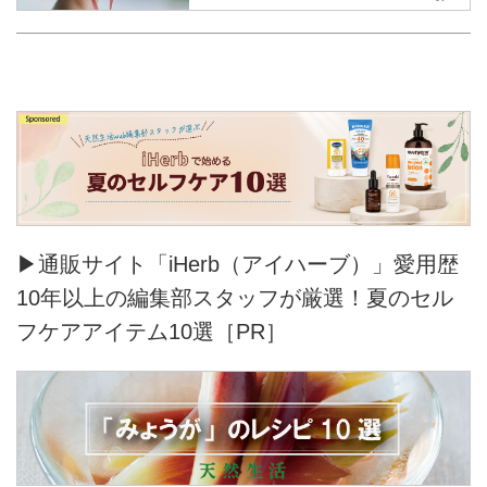
どに共感し、日本製に重きを置き
2016SSコレクションより、
「chisaki」の名で、ブランドをス
タート。
▶通販サイト「iHerb（アイハーブ）」愛用歴
10年以上の編集部スタッフが厳選！夏のセル
フケアアイテム10選［PR］