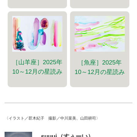
［山羊座］2025年
［魚座］2025年
10～12月の星読み
10～12月の星読み
〈イラスト／苣木紀子 撮影／中川菜美、山田耕司〉
suuui（すぅーい）