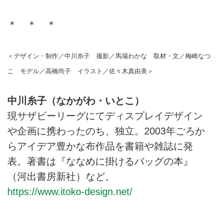
＊ ＊ ＊
＜デザイン・制作／中川糸子 撮影／馬場わかな 取材・文／梅崎なつ
こ モデル／高橋尚子 イラスト／佐々木真由美＞
中川糸子（なかがわ・いとこ）
現サザビーリーグにてディスプレイデザイン
や企画に携わったのち、独立。2003年ごろか
らアイデア豊かな布作品を書籍や雑誌に発
表。著書は『ななめに掛けるバッグの本』
（河出書房新社）など。
https://www.itoko-design.net/