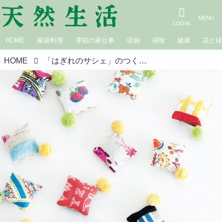
HOME
家庭料理
季節の家仕事
収納
掃除
健康
花と
HOME
「はぎれのサシェ」のつくり方。中川糸子さんの“はぎれ”を使ってできること｜9月のおすすめ記事